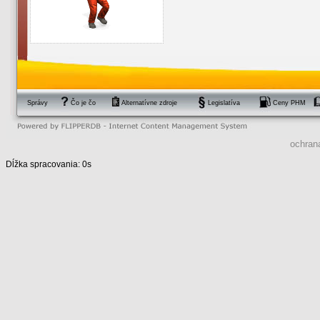
Správy
Čo je čo
Alternatívne zdroje
Legislatíva
Ceny PHM
ochran
Dĺžka spracovania: 0s