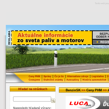
Tento web pou
|
|
|
|
|
Ceny PHM
Správy
Čo je čo
Alternatívne zdroje
Legislatíva
Z
|
|
|
|
Cestujeme
Diaľničné známky
Autosalóny
História automobiliek
Hľadať na stránkach
BenzinSK
>>
Ceny PHM
>>
Naposledy hľadané výrazy: