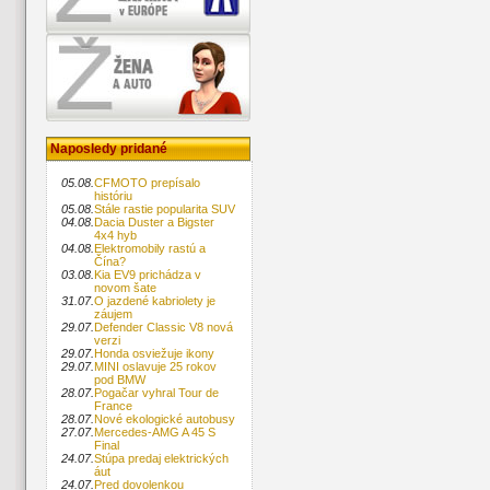
Naposledy pridané
05.08.
CFMOTO prepísalo
históriu
05.08.
Stále rastie popularita SUV
04.08.
Dacia Duster a Bigster
4x4 hyb
04.08.
Elektromobily rastú a
Čína?
03.08.
Kia EV9 prichádza v
novom šate
31.07.
O jazdené kabriolety je
záujem
29.07.
Defender Classic V8 nová
verzi
29.07.
Honda osviežuje ikony
29.07.
MINI oslavuje 25 rokov
pod BMW
28.07.
Pogačar vyhral Tour de
France
28.07.
Nové ekologické autobusy
27.07.
Mercedes-AMG A 45 S
Final
24.07.
Stúpa predaj elektrických
áut
24.07.
Pred dovolenkou