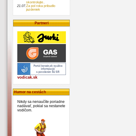
skontrolujte..
21.07.
Za pol roka pribudlo
jazdeniek
Partneri
vodicak.sk
Humor na cestách
Nikdy sa nenaučíte poriadne
nadávať, pokial sa nestanete
vodičom.