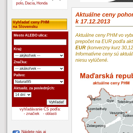
polo
Dacia
Honda
,
,
Aktuálne ceny poh
k 17.12.2013
Vyhľadať ceny PHM
na Slovensku
Aktuálne ceny PHM vo vyb
Mesto ALEBO ulica:
prepočet na EUR podľa a
EUR
(konverzny kurz 30,1
Kraj:
Informatívne ceny sú aktuá
niesu vylúčené.
Značka:
Palivo:
Aktualiz. za posledných:
vyhľadávanie ČS podľa:
- značiek
- oblasti
Nájdete nás aj