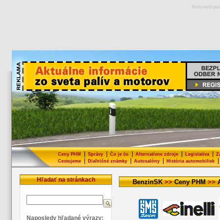
Tento web pou
|
|
|
|
|
Ceny PHM
Správy
Čo je čo
Alternatívne zdroje
Legislatíva
Z
|
|
|
|
Cestujeme
Diaľničné známky
Autosalóny
História automobiliek
Hľadať na stránkach
BenzinSK
>>
Ceny PHM
>>
Naposledy hľadané výrazy: