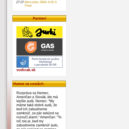
27.07.
Mercedes-AMG A 45 S
Final
Partneri
vodicak.sk
Humor na cestách
Rozpráva sa Nemec,
Američan a Slovák, kto má
lepšie autá. Nemec: "My
máme také dobré autá, že
keď ich zabudneme
zamknúť, za pár sekúnd sa
rozvučí alarm." Američan: "To
nič nie je, keď my
zabudneme zamknúť auto,