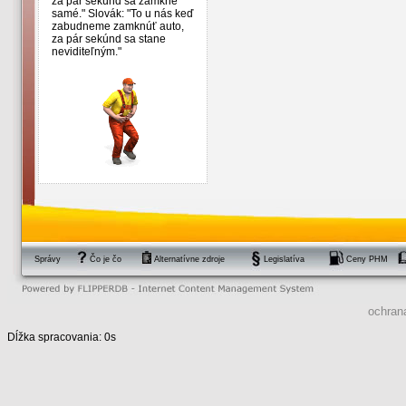
za pár sekúnd sa zamkne
samé." Slovák: "To u nás keď
zabudneme zamknúť auto,
za pár sekúnd sa stane
neviditeľným."
Správy
Čo je čo
Alternatívne zdroje
Legislatíva
Ceny PHM
ochran
Dĺžka spracovania: 0s