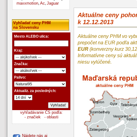
maxxmotion
Ac
Jaguar
,
,
Aktuálne ceny poh
k 12.12.2013
Vyhľadať ceny PHM
na Slovensku
Aktuálne ceny PHM vo vyb
Mesto ALEBO ulica:
prepočet na EUR podľa a
EUR
(konverzny kurz 30,1
Kraj:
Informatívne ceny sú aktuá
niesu vylúčené.
Značka:
Palivo:
Aktualiz. za posledných:
vyhľadávanie ČS podľa:
- značiek
- oblasti
Nájdete nás aj