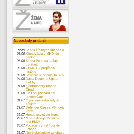
Naposledy pridané
dnes
Servis čínskych áut na SK
06.08.
Klimatizácia v MHD ide
naplno.
06.08.
Škoda Peaq sa začala
vyrábať.
05.08.
CFMOTO prepísalo
históriu
05.08.
Stále rastie popularita SUV
04.08.
Dacia Duster a Bigster
4x4 hyb
04.08.
Elektromobily rastú a
Čína?
03.08.
Kia EV9 prichádza v
novom šate
31.07.
O jazdené kabriolety je
záujem
29.07.
Defender Classic V8 nová
verzi
29.07.
Honda osviežuje ikony
29.07.
MINI oslavuje 25 rokov
pod BMW
28.07.
Pogačar vyhral Tour de
France
28.07.
Nové ekologické autobusy