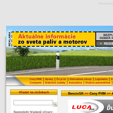
Tento web pou
|
|
|
|
|
Ceny PHM
Správy
Čo je čo
Alternatívne zdroje
Legislatíva
Z
|
|
|
|
Cestujeme
Diaľničné známky
Autosalóny
História automobiliek
Hľadať na stránkach
BenzinSK
>>
Ceny PHM
>>
Naposledy hľadané výrazy: