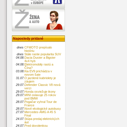
Naposledy pridané
dnes
CFMOTO prepísalo
históriu
dnes
Stále rastie popularita SUV
04.08.
Dacia Duster a Bigster
4x4 hyb
04.08.
Elektromobily rastú a
Čína?
03.08.
Kia EV9 prichádza v
novom šate
31.07.
O jazdené kabriolety je
záujem
29.07.
Defender Classic V8 nová
verzi
29.07.
Honda osviežuje ikony
29.07.
MINI oslavuje 25 rokov
pod BMW
28.07.
Pogačar vyhral Tour de
France
28.07.
Nové ekologické autobusy
27.07.
Mercedes-AMG A 45 S
Final
24.07.
Stúpa predaj elektrických
áut
24.07.
Pred dovolenkou