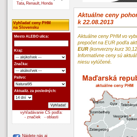
Tata
Renault
Honda
,
,
Aktuálne ceny poh
k 22.08.2013
Vyhľadať ceny PHM
na Slovensku
Aktuálne ceny PHM vo vyb
Mesto ALEBO ulica:
prepočet na EUR podľa a
EUR
(konverzny kurz 30,1
Kraj:
Informatívne ceny sú aktuá
niesu vylúčené.
Značka:
Palivo:
Aktualiz. za posledných:
vyhľadávanie ČS podľa:
- značiek
- oblasti
Nájdete nás aj