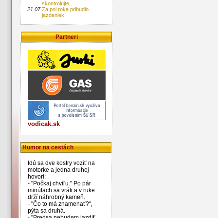
skontrolujte..
21.07.
Za pol roka pribudlo
jazdeniek
Partneri
vodicak.sk
Humor na cestách
Idú sa dve kostry voziť na
motorke a jedna druhej
hovorí:
- "Počkaj chvíľu." Po pár
minútach sa vráti a v ruke
drží náhrobný kameň.
- "Čo to má znamenať?",
pýta sa druhá.
- "Predsa nebudem jazdiť