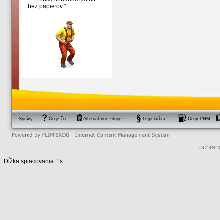
bez papierov."
Správy
Čo je čo
Alternatívne zdroje
Legislatíva
Ceny PHM
ochran
Dĺžka spracovania: 1s