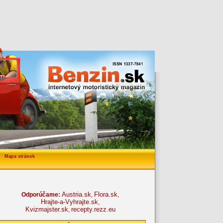
Mapa stránok
Austria.sk
Flora.sk
Odporúčame:
,
,
Hrajte-a-Vyhrajte.sk
,
Kvizmajster.sk
recepty.rezz.eu
,