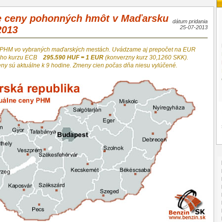
e ceny pohonných hmôt v Maďarsku
dátum pridania
2013
25-07-2013
 PHM vo vybraných maďarských mestách. Uvádzame aj prepočet na EUR
neho kurzu ECB
295.590 HUF = 1 EUR
(konverzny kurz 30,1260 SKK).
eny sú aktuálne k 9 hodine. Zmeny cien počas dňa niesu vylúčené.