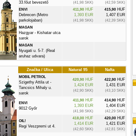
33.főut bevezető
(41,98 SKK)
(42,59 SKK)
HUF
HUF
ENVI
411,90
415,90
Debrecen (Metro
1,393 EUR
1,407 EUR
parkolojaban)
(41,98 SKK)
(42,39 SKK)
MAGAN
Hazgyar - Kishatar utca
sarok
MAGAN
Nyugati u. 5-7. (Real
aruhaz udvara)
Značka / Ulica
Natural 95
Nafta
MOBIL PETROL
HUF
HUF
420,90
422,90
Szigethy Attila ut -
1,424 EUR
1,431 EUR
Tancsics Mihaly u.
(42,90 SKK)
(43,10 SKK)
sarok
HUF
HUF
411,90
414,90
ENVI
1,393 EUR
1,404 EUR
9012 Győr
(41,98 SKK)
(42,29 SKK)
HUF
HUF
418,00
420,00
OIL!
1,414 EUR
1,421 EUR
Regi Veszpremi ut 4.
(42,60 SKK)
(42,81 SKK)