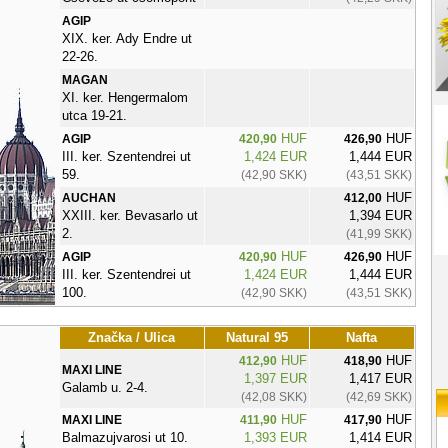
AGIP
XIX. ker. Ady Endre ut
22-26.
MAGAN
XI. ker. Hengermalom
utca 19-21.
HUF
HUF
AGIP
420,90
426,90
III. ker. Szentendrei ut
1,424 EUR
1,444 EUR
59.
(42,90 SKK)
(43,51 SKK)
HUF
AUCHAN
412,00
XXIII. ker. Bevasarlo ut
1,394 EUR
2.
(41,99 SKK)
HUF
HUF
AGIP
420,90
426,90
III. ker. Szentendrei ut
1,424 EUR
1,444 EUR
100.
(42,90 SKK)
(43,51 SKK)
Značka / Ulica
Natural 95
Nafta
HUF
HUF
412,90
418,90
MAXI LINE
1,397 EUR
1,417 EUR
Galamb u. 2-4.
(42,08 SKK)
(42,69 SKK)
HUF
HUF
MAXI LINE
411,90
417,90
Balmazujvarosi ut 10.
1,393 EUR
1,414 EUR