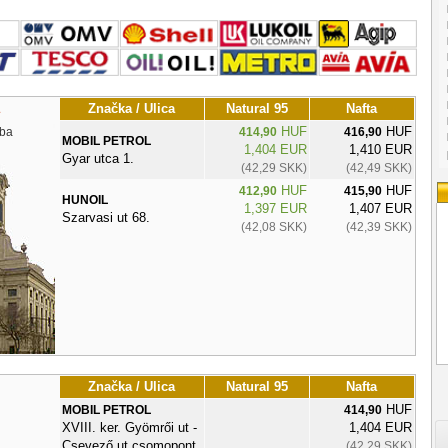
Značka / Ulica
Natural 95
Nafta
HUF
HUF
ba
414,90
416,90
MOBIL PETROL
1,404 EUR
1,410 EUR
Gyar utca 1.
(42,29 SKK)
(42,49 SKK)
HUF
HUF
412,90
415,90
HUNOIL
1,397 EUR
1,407 EUR
Szarvasi ut 68.
(42,08 SKK)
(42,39 SKK)
Značka / Ulica
Natural 95
Nafta
HUF
MOBIL PETROL
414,90
XVIII. ker. Gyömrői ut -
1,404 EUR
Csevező ut csomopont
(42,29 SKK)