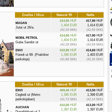
Značka / Ulica
Natural 95
Nafta
HUF
HUF
414,90
417,90
MAGAN
1,404 EUR
1,414 EUR
Jutai ut 26/a.
(42,29 SKK)
(42,59 SKK)
HUF
HUF
414,90
417,90
MOBIL PETROL
1,404 EUR
1,414 EUR
Guba Sandor ut
(42,29 SKK)
(42,59 SKK)
HUF
HUF
ENVI
410,90
414,60
Füredi ut 99. (Praktiker
1,390 EUR
1,403 EUR
parkoloja)
(41,88 SKK)
(42,26 SKK)
Značka / Ulica
Natural 95
Nafta
HUF
HUF
ENVI
409,40
413,50
Cegledi ut (Metro
1,385 EUR
1,399 EUR
parkolojaban)
(41,73 SKK)
(42,14 SKK)
HUF
HUF
410,00
413,00
AUCHAN
1,387 EUR
1,397 EUR
Dunaföldvari ut 2.