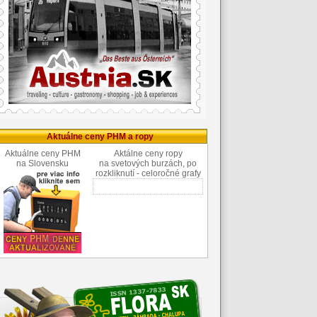
Aktuálne ceny PHM a ropy
Aktuálne ceny PHM
Aktálne ceny ropy
na Slovensku
na svetových burzách, po
rozkliknutí - celoročné grafy