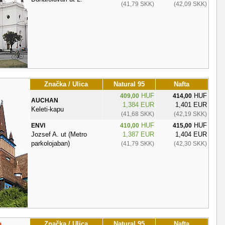
(41,79 SKK)
(42,09 SKK)
Značka / Ulica
Natural 95
Nafta
HUF
HUF
409,00
414,00
AUCHAN
1,384 EUR
1,401 EUR
Keleti-kapu
(41,68 SKK)
(42,19 SKK)
HUF
HUF
ENVI
410,00
415,00
Jozsef A. ut (Metro
1,387 EUR
1,404 EUR
parkolojaban)
(41,79 SKK)
(42,30 SKK)
a
Značka / Ulica
Natural 95
Nafta