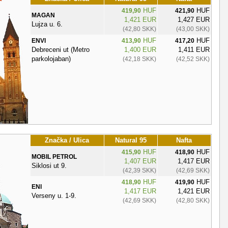
HUF
HUF
419,90
421,90
MAGAN
1,421 EUR
1,427 EUR
Lujza u. 6.
(42,80 SKK)
(43,00 SKK)
HUF
HUF
ENVI
413,90
417,20
Debreceni ut (Metro
1,400 EUR
1,411 EUR
parkolojaban)
(42,18 SKK)
(42,52 SKK)
Značka / Ulica
Natural 95
Nafta
HUF
HUF
415,90
418,90
MOBIL PETROL
1,407 EUR
1,417 EUR
Siklosi ut 9.
(42,39 SKK)
(42,69 SKK)
HUF
HUF
418,90
419,90
ENI
1,417 EUR
1,421 EUR
Verseny u. 1-9.
(42,69 SKK)
(42,80 SKK)