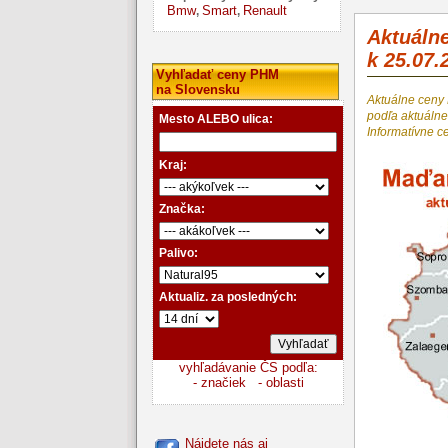
Bmw
Smart
Renault
,
,
Aktuáln
k 25.07.
Vyhľadať ceny PHM
na Slovensku
Aktuálne ceny
podľa aktuál
Mesto ALEBO ulica:
Informatívne c
Kraj:
Značka:
Palivo:
Aktualiz. za posledných:
vyhľadávanie ČS podľa:
- značiek
- oblasti
Nájdete nás aj