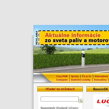
|
|
|
Ceny PHM
Správy
Čo je čo
Alternatívne
|
|
|
Cestujeme
Diaľničné známky
Autosalóny
Hľadať na stránkach
BenzinSK
Naposledy hľadané výrazy: