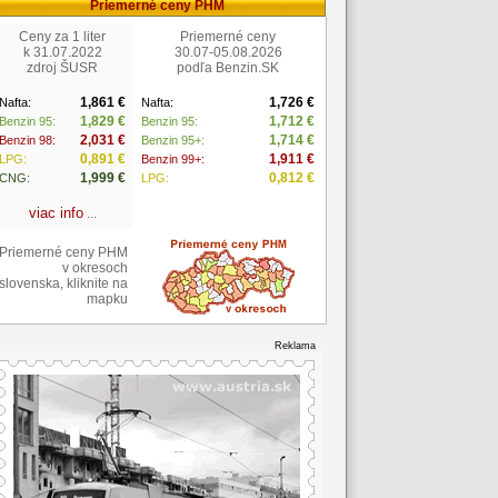
Priemerné ceny PHM
Ceny za 1 liter
Priemerné ceny
k 31.07.2022
30.07-05.08.2026
zdroj ŠUSR
podľa Benzin.SK
1,861 €
1,726 €
Nafta:
Nafta:
1,829 €
1,712 €
Benzin 95:
Benzin 95:
2,031 €
1,714 €
Benzin 98:
Benzin 95+:
0,891 €
1,911 €
LPG:
Benzin 99+:
1,999 €
0,812 €
CNG:
LPG:
viac info
...
Priemerné ceny PHM
v okresoch
slovenska, kliknite na
mapku
Reklama