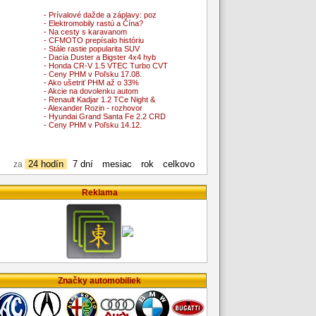
- Prívalové dažde a záplavy: poz
- Elektromobily rastú a Čína?
- Na cesty s karavanom
- CFMOTO prepísalo históriu
- Stále rastie popularita SUV
- Dacia Duster a Bigster 4x4 hyb
- Honda CR-V 1.5 VTEC Turbo CVT
- Ceny PHM v Poľsku 17.08.
- Ako ušetriť PHM až o 33%
- Akcie na dovolenku autom
- Renault Kadjar 1.2 TCe Night &
- Alexander Rozin - rozhovor
- Hyundai Grand Santa Fe 2.2 CRD
- Ceny PHM v Poľsku 14.12.
24 hodín
7 dní
mesiac
rok
celkovo
za
Reklama
Značky automobiliek