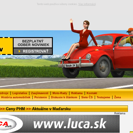
Tento web používa súbory cookies.
Viac informácií
.
|
|
|
|
|
 zdroje
Legislatíva
Zaujímavosti
Moto-Rady
Reklama
Kontakt
|
|
|
|
|
História automobiliek
Poistenie
Diskusie k článkom
Siete ČS
Testujeme
Žena
>>
Ceny PHM
>>
Aktuálne v Maďarsku
Reklama