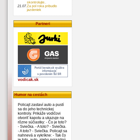
skontrolujte..
21.07.
Za pol roka pribudlo
jazdeniek
Partneri
vodicak.sk
Humor na cestách
Policajt zastaví auto a pustí
sa do jeho technickej
kontroly. Prikáže vodičovi
otvoriť kapotu a ukazuje na
rôzne súčiastky: - Čo je toto?
- Sviečka. - A toto? - Sviečka.
- A toto? - Sviečka. Policajt sa
nahnevá a vykríkne: - Tak čo
je toto, auto, alebo pojazdný