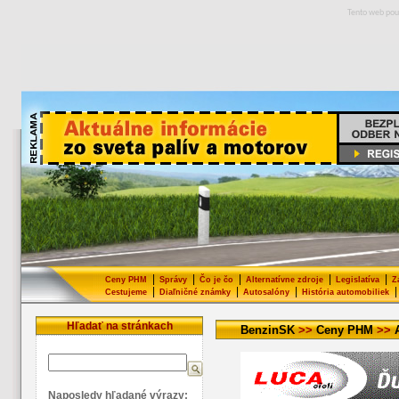
Tento web pou
|
|
|
|
|
Ceny PHM
Správy
Čo je čo
Alternatívne zdroje
Legislatíva
Z
|
|
|
|
Cestujeme
Diaľničné známky
Autosalóny
História automobiliek
Hľadať na stránkach
BenzinSK
>>
Ceny PHM
>>
Naposledy hľadané výrazy: