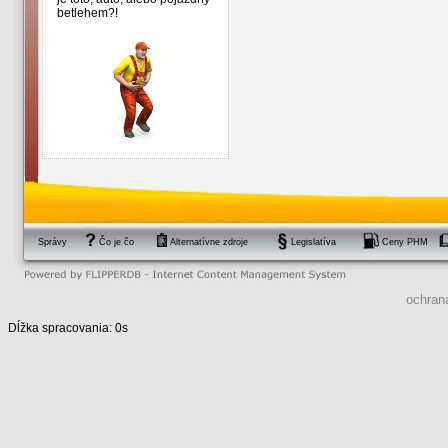
betlehem?!
Správy
Čo je čo
Alternatívne zdroje
Legislatíva
Ceny PHM
ochran
Dĺžka spracovania: 0s