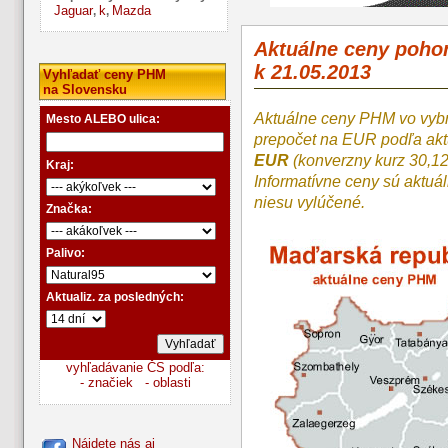
Jaguar
k
Mazda
,
,
Aktuálne ceny poh
k 21.05.2013
Vyhľadať ceny PHM
na Slovensku
Aktuálne ceny PHM vo vyb
Mesto ALEBO ulica:
prepočet na EUR podľa a
EUR
(konverzny kurz 30,1
Kraj:
Informatívne ceny sú aktuá
niesu vylúčené.
Značka:
Palivo:
Aktualiz. za posledných:
vyhľadávanie ČS podľa:
- značiek
- oblasti
Nájdete nás aj