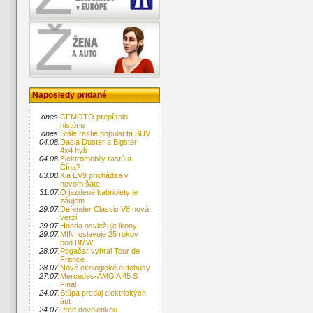
Naposledy pridané
dnes
CFMOTO prepísalo
históriu
dnes
Stále rastie popularita SUV
04.08.
Dacia Duster a Bigster
4x4 hyb
04.08.
Elektromobily rastú a
Čína?
03.08.
Kia EV9 prichádza v
novom šate
31.07.
O jazdené kabriolety je
záujem
29.07.
Defender Classic V8 nová
verzi
29.07.
Honda osviežuje ikony
29.07.
MINI oslavuje 25 rokov
pod BMW
28.07.
Pogačar vyhral Tour de
France
28.07.
Nové ekologické autobusy
27.07.
Mercedes-AMG A 45 S
Final
24.07.
Stúpa predaj elektrických
áut
24.07.
Pred dovolenkou