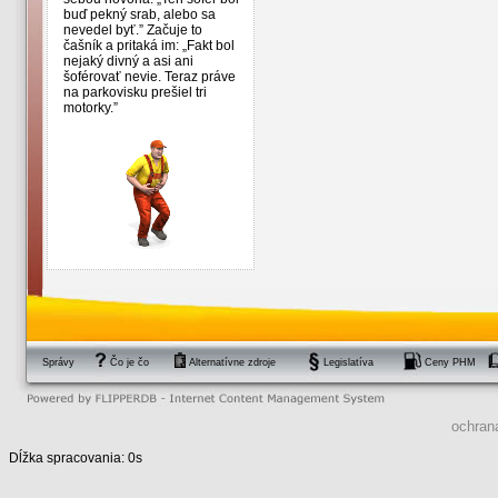
buď pekný srab, alebo sa
nevedel byť.” Začuje to
čašník a pritaká im: „Fakt bol
nejaký divný a asi ani
šoférovať nevie. Teraz práve
na parkovisku prešiel tri
motorky.”
Správy
Čo je čo
Alternatívne zdroje
Legislatíva
Ceny PHM
ochran
Dĺžka spracovania: 0s