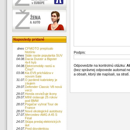
Naposledy pridané
dnes
CFMOTO prepísalo
históriu
Podpis:
dnes
Stále rastie popularita SUV
04.08.
Dacia Duster a Bigster
4x4 hyb
Odpovedzte na kontrolnú otázku:
A
04.08.
Elektromobily rastú a
Čína?
(bez správnej odpovede automat n
03.08.
Kia EV9 prichádza v
a obsah, ktorý ste napísali, sa str
novom šate
31.07.
O jazdené kabriolety je
záujem
29.07.
Defender Classic V8 nová
verzi
29.07.
Honda osviežuje ikony
29.07.
MINI oslavuje 25 rokov
pod BMW
28.07.
Pogačar vyhral Tour de
France
28.07.
Nové ekologické autobusy
27.07.
Mercedes-AMG A 45 S
Final
24.07.
Stúpa predaj elektrických
áut
24.07.
Pred dovolenkou