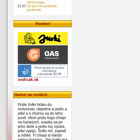
skontrolujte..
21.07.
Za pol roka pribudlo
jazdeniek
Partneri
vodicak.sk
Humor na cestách
Príde šofér tiráku do
motorestu, objedná si jedlo a
pitie a s chuťou sa do toho
pustí. Vtom prídu traja chlapi
na harlejoch, usadia sa pri
jeho stole a jedlo mu zjedia,
pitie vypijú. Šofér nič, zaplatí
a odíde. Tí chlapi si medzi
sebou hovoria: „Ten šofér bol