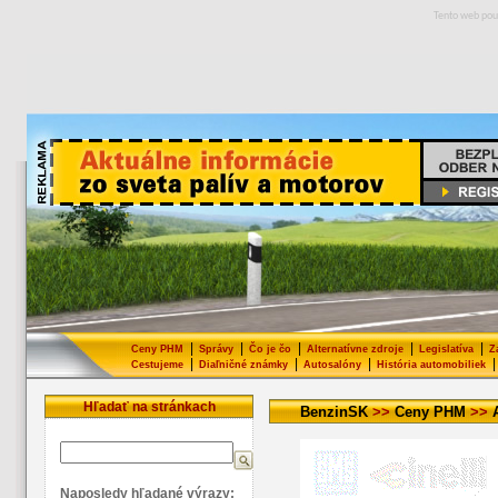
Tento web pou
|
|
|
|
|
Ceny PHM
Správy
Čo je čo
Alternatívne zdroje
Legislatíva
Z
|
|
|
|
Cestujeme
Diaľničné známky
Autosalóny
História automobiliek
Hľadať na stránkach
BenzinSK
>>
Ceny PHM
>>
Naposledy hľadané výrazy: