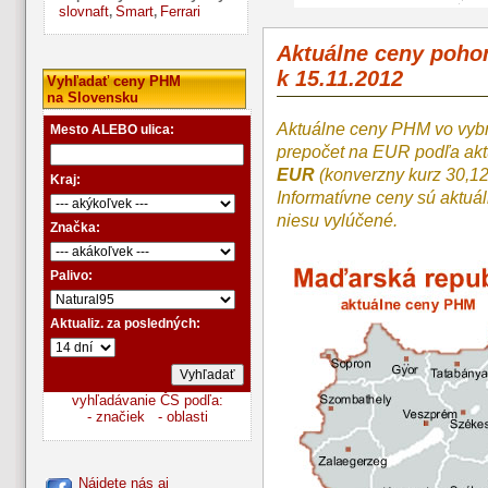
slovnaft
Smart
Ferrari
,
,
Aktuálne ceny poh
k 15.11.2012
Vyhľadať ceny PHM
na Slovensku
Aktuálne ceny PHM vo vyb
Mesto ALEBO ulica:
prepočet na EUR podľa a
EUR
(konverzny kurz 30,1
Kraj:
Informatívne ceny sú aktuá
niesu vylúčené.
Značka:
Palivo:
Aktualiz. za posledných:
vyhľadávanie ČS podľa:
- značiek
- oblasti
Nájdete nás aj