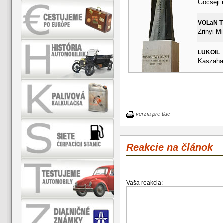
Göcseji 
VOLaN 
Zrinyi Mi
LUKOIL
Kaszahaz
verzia pre tlač
Reakcie na článok
Vaša reakcia: