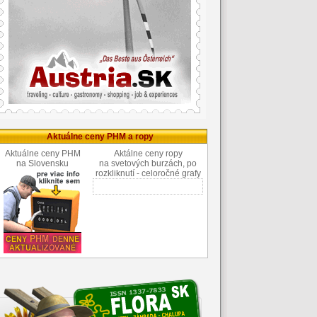
Aktuálne ceny PHM a ropy
Aktuálne ceny PHM
Aktálne ceny ropy
na Slovensku
na svetových burzách, po
rozkliknutí - celoročné grafy