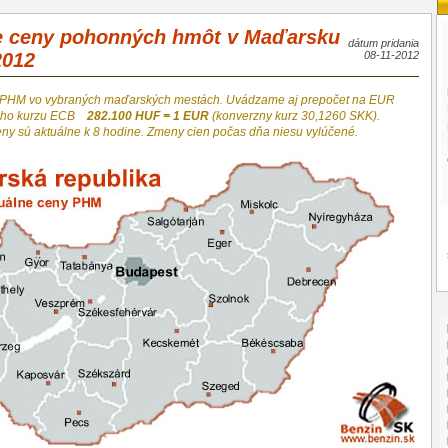
e ceny pohonných hmôt v Maďarsku
dátum pridania
2012
08-11-2012
 PHM vo vybraných maďarských mestách. Uvádzame aj prepočet na EUR
neho kurzu ECB
282.100 HUF = 1 EUR
(konverzny kurz 30,1260 SKK).
eny sú aktuálne k 8 hodine. Zmeny cien počas dňa niesu vylúčené.