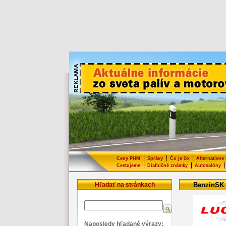
|
|
|
Ceny PHM
Správy
Čo je čo
Alternatívne
|
|
|
Cestujeme
Diaľničné známky
Autosalóny
Hľadať na stránkach
BenzinSK
Naposledy hľadané výrazy: