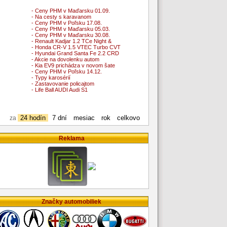
- Ceny PHM v Maďarsku 01.09.
- Na cesty s karavanom
- Ceny PHM v Poľsku 17.08.
- Ceny PHM v Maďarsku 05.03.
- Ceny PHM v Maďarsku 30.08.
- Renault Kadjar 1.2 TCe Night &
- Honda CR-V 1.5 VTEC Turbo CVT
- Hyundai Grand Santa Fe 2.2 CRD
- Akcie na dovolenku autom
- Kia EV9 prichádza v novom šate
- Ceny PHM v Poľsku 14.12.
- Typy karosérií
- Zastavovanie policajtom
- Life Ball AUDI Audi S1
24 hodín
7 dní
mesiac
rok
celkovo
za
Reklama
Značky automobiliek