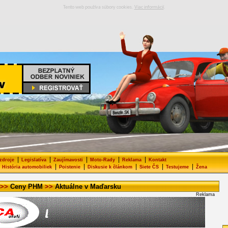
Tento web používa súbory cookies.
Viac informácií
.
|
|
|
|
|
 zdroje
Legislatíva
Zaujímavosti
Moto-Rady
Reklama
Kontakt
|
|
|
|
|
História automobiliek
Poistenie
Diskusie k článkom
Siete ČS
Testujeme
Žena
>>
Ceny PHM
>>
Aktuálne v Maďarsku
Reklama