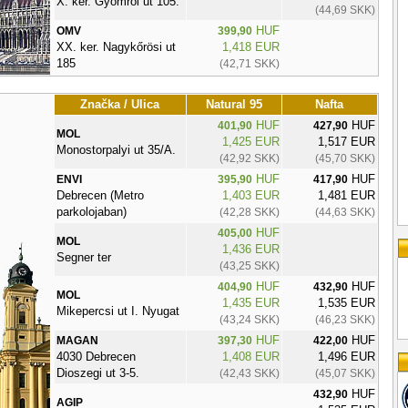
X. ker. Gyömrői ut 105.
(44,69 SKK)
HUF
OMV
399,90
XX. ker. Nagykőrösi ut
1,418 EUR
185
(42,71 SKK)
Značka / Ulica
Natural 95
Nafta
HUF
HUF
401,90
427,90
MOL
1,425 EUR
1,517 EUR
Monostorpalyi ut 35/A.
(42,92 SKK)
(45,70 SKK)
HUF
HUF
ENVI
395,90
417,90
Debrecen (Metro
1,403 EUR
1,481 EUR
parkolojaban)
(42,28 SKK)
(44,63 SKK)
HUF
405,00
MOL
1,436 EUR
Segner ter
(43,25 SKK)
HUF
HUF
404,90
432,90
MOL
1,435 EUR
1,535 EUR
Mikepercsi ut I. Nyugat
(43,24 SKK)
(46,23 SKK)
HUF
HUF
MAGAN
397,30
422,00
4030 Debrecen
1,408 EUR
1,496 EUR
Dioszegi ut 3-5.
(42,43 SKK)
(45,07 SKK)
HUF
432,90
AGIP