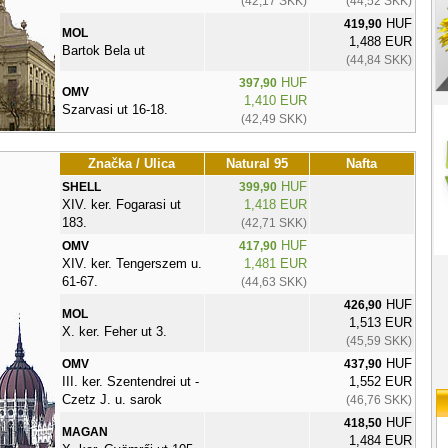
(42,17 SKK)
(44,52 SKK)
HUF
419,90
MOL
1,488 EUR
Bartok Bela ut
(44,84 SKK)
HUF
397,90
OMV
1,410 EUR
Szarvasi ut 16-18.
(42,49 SKK)
Značka / Ulica
Natural 95
Nafta
HUF
SHELL
399,90
XIV. ker. Fogarasi ut
1,418 EUR
183.
(42,71 SKK)
HUF
OMV
417,90
XIV. ker. Tengerszem u.
1,481 EUR
61-67.
(44,63 SKK)
HUF
426,90
MOL
1,513 EUR
X. ker. Feher ut 3.
(45,59 SKK)
HUF
OMV
437,90
III. ker. Szentendrei ut -
1,552 EUR
Czetz J. u. sarok
(46,76 SKK)
HUF
418,50
MAGAN
1,484 EUR