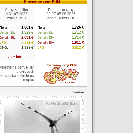
Priemerné ceny PHM
Ceny za 1 liter
Priemerné ceny
k 31.07.2022
30.07-05.08.2026
zdroj ŠUSR
podľa Benzin.SK
1,861 €
1,726 €
Nafta:
Nafta:
1,829 €
1,712 €
Benzin 95:
Benzin 95:
2,031 €
1,714 €
Benzin 98:
Benzin 95+:
0,891 €
1,911 €
LPG:
Benzin 99+:
1,999 €
0,812 €
CNG:
LPG:
viac info
...
Priemerné ceny PHM
v okresoch
slovenska, kliknite na
mapku
Reklama