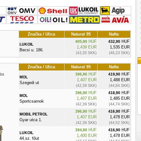
Značka / Ulica
Natural 95
Nafta
HUF
HUF
405,90
432,90
LUKOIL
1,439 EUR
1,535 EUR
Becsi u. 186.
(43,35 SKK)
(46,23 SKK)
Značka / Ulica
Natural 95
Nafta
HUF
HUF
ba
396,90
419,90
MOL
1,407 EUR
1,488 EUR
Szegedi ut
(42,39 SKK)
(44,84 SKK)
HUF
HUF
396,90
418,90
MOL
1,407 EUR
1,485 EUR
Sportcsarnok
(42,39 SKK)
(44,74 SKK)
HUF
HUF
396,90
416,90
MOBIL PETROL
1,407 EUR
1,478 EUR
Gyar utca 1.
(42,39 SKK)
(44,52 SKK)
HUF
HUF
394,90
416,90
LUKOIL
1,400 EUR
1,478 EUR
44.sz. főut