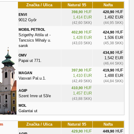
Značka / Ulica
Natural 95
Nafta
HUF
HUF
398,90
420,90
ENVI
1,414 EUR
1,492 EUR
9012 Győr
(42,60 SKK)
(44,95 SKK)
MOBIL PETROL
HUF
HUF
402,90
424,90
Szigethy Attila ut -
1,428 EUR
1,506 EUR
Tancsics Mihaly u.
(43,03 SKK)
(45,38 SKK)
sarok
HUF
434,90
OMV
1,542 EUR
Papai ut 771.
(46,44 SKK)
HUF
HUF
397,90
419,90
MAGAN
1,410 EUR
1,488 EUR
Vasvari Pal.u.1.
(42,49 SKK)
(44,84 SKK)
HUF
410,90
AGIP
1,457 EUR
Szent Imre ut 53/e
(43,88 SKK)
MOL
Galantai ut
om
Značka / Ulica
Natural 95
Nafta
HUF
HUF
429,90
449,90
AGIP