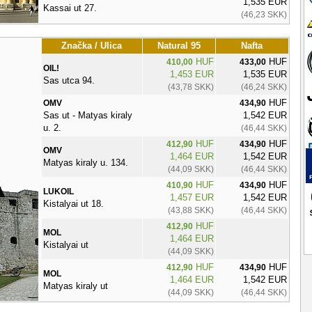
1,535 EUR
Kassai ut 27.
(46,23 SKK)
Značka / Ulica
Natural 95
Nafta
HUF
HUF
410,00
433,00
OIL!
1,453 EUR
1,535 EUR
Sas utca 94.
(43,78 SKK)
(46,24 SKK)
HUF
OMV
434,90
Sas ut - Matyas kiraly
1,542 EUR
u. 2.
(46,44 SKK)
HUF
HUF
412,90
434,90
OMV
1,464 EUR
1,542 EUR
Matyas kiraly u. 134.
(44,09 SKK)
(46,44 SKK)
HUF
HUF
410,90
434,90
LUKOIL
1,457 EUR
1,542 EUR
Kistalyai ut 18.
(43,88 SKK)
(46,44 SKK)
HUF
412,90
MOL
1,464 EUR
Kistalyai ut
(44,09 SKK)
HUF
HUF
412,90
434,90
MOL
1,464 EUR
1,542 EUR
Matyas kiraly ut
(44,09 SKK)
(46,44 SKK)