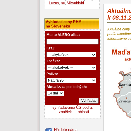
Lexus
ne
Mitsubishi
,
,
Aktuáln
k 08.11.
Vyhľadať ceny PHM
na Slovensku
Aktuálne ceny
podľa aktuál
Mesto ALEBO ulica:
Informatívne c
Kraj:
Značka:
Palivo:
Aktualiz. za posledných:
vyhľadávanie ČS podľa:
- značiek
- oblasti
Nájdete nás aj