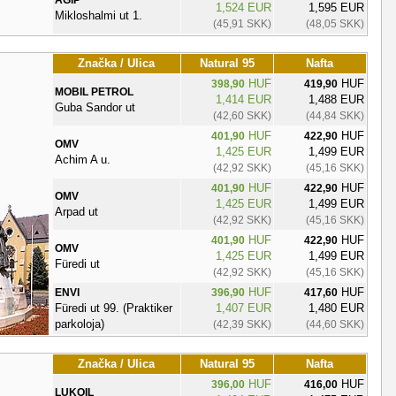
1,524 EUR
1,595 EUR
Mikloshalmi ut 1.
(45,91 SKK)
(48,05 SKK)
Značka / Ulica
Natural 95
Nafta
HUF
HUF
398,90
419,90
MOBIL PETROL
1,414 EUR
1,488 EUR
Guba Sandor ut
(42,60 SKK)
(44,84 SKK)
HUF
HUF
401,90
422,90
OMV
1,425 EUR
1,499 EUR
Achim A u.
(42,92 SKK)
(45,16 SKK)
HUF
HUF
401,90
422,90
OMV
1,425 EUR
1,499 EUR
Arpad ut
(42,92 SKK)
(45,16 SKK)
HUF
HUF
401,90
422,90
OMV
1,425 EUR
1,499 EUR
Füredi ut
(42,92 SKK)
(45,16 SKK)
HUF
HUF
ENVI
396,90
417,60
Füredi ut 99. (Praktiker
1,407 EUR
1,480 EUR
parkoloja)
(42,39 SKK)
(44,60 SKK)
Značka / Ulica
Natural 95
Nafta
HUF
HUF
396,00
416,00
LUKOIL