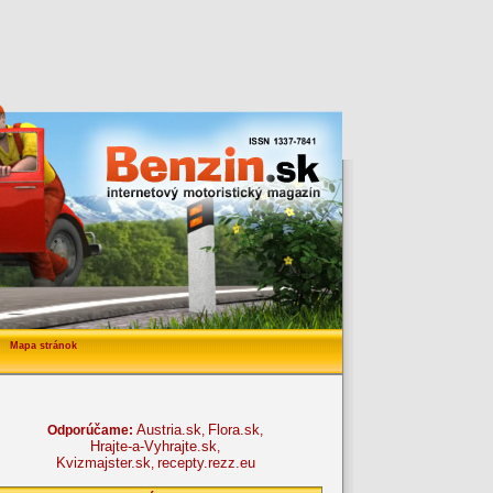
Mapa stránok
Austria.sk
Flora.sk
Odporúčame:
,
,
Hrajte-a-Vyhrajte.sk
,
Kvizmajster.sk
recepty.rezz.eu
,