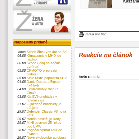
Kaszahaz
verzia pre tlač
Naposledy pridané
dnes
Servis čínskych áut na SK
Reakcie na článok
06.08.
Klimatizácia v MHD ide
naplno.
06.08.
Škoda Peaq sa začala
vyrábať.
05.08.
CFMOTO prepísalo
históriu
Vaša reakcia:
05.08.
Stále rastie popularita SUV
04.08.
Dacia Duster a Bigster
4x4 hyb
04.08.
Elektromobily rastú a
Čína?
03.08.
Kia EV9 prichádza v
novom šate
31.07.
O jazdené kabriolety je
záujem
29.07.
Defender Classic V8 nová
verzi
29.07.
Honda osviežuje ikony
29.07.
MINI oslavuje 25 rokov
pod BMW
28.07.
Pogačar vyhral Tour de
France
28.07.
Nové ekologické autobusy