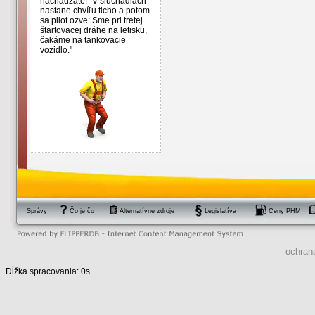
nachádzate!" V slúchadlách
nastane chvíľu ticho a potom
sa pilot ozve: Sme pri tretej
štartovacej dráhe na letisku,
čakáme na tankovacie
vozidlo."
Správy
Čo je čo
Alternatívne zdroje
Legislatíva
Ceny PHM
ochran
Dĺžka spracovania: 0s