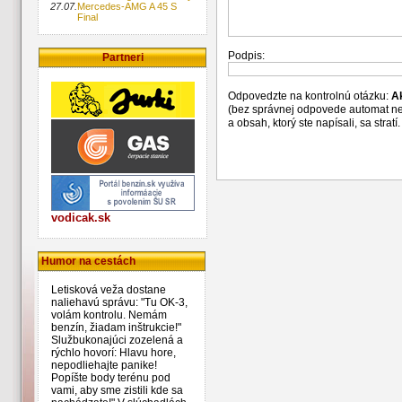
27.07.
Mercedes-AMG A 45 S
Final
Podpis:
Partneri
Odpovedzte na kontrolnú otázku:
A
(bez správnej odpovede automat n
a obsah, ktorý ste napísali, sa str
vodicak.sk
Humor na cestách
Letisková veža dostane
naliehavú správu: "Tu OK-3,
volám kontrolu. Nemám
benzín, žiadam inštrukcie!"
Službukonajúci zozelená a
rýchlo hovorí: Hlavu hore,
nepodliehajte panike!
Popíšte body terénu pod
vami, aby sme zistili kde sa