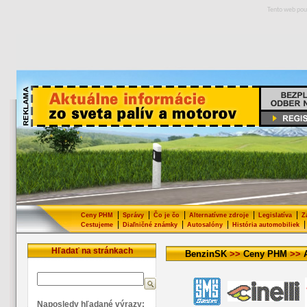
Tento web pou
|
|
|
|
|
Ceny PHM
Správy
Čo je čo
Alternatívne zdroje
Legislatíva
Z
|
|
|
|
Cestujeme
Diaľničné známky
Autosalóny
História automobiliek
Hľadať na stránkach
BenzinSK
>>
Ceny PHM
>>
Naposledy hľadané výrazy: