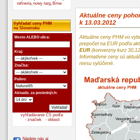
rafineria
nowy targ
Bmw
,
,
Aktuálne ceny poh
k 13.03.2012
Vyhľadať ceny PHM
na Slovensku
Aktuálne ceny PHM vo vyb
Mesto ALEBO ulica:
prepočet na EUR podľa a
EUR
(konverzny kurz 30,1
Kraj:
Informatívne ceny sú aktuá
niesu vylúčené.
Značka:
Palivo:
Aktualiz. za posledných:
vyhľadávanie ČS podľa:
- značiek
- oblasti
Nájdete nás aj