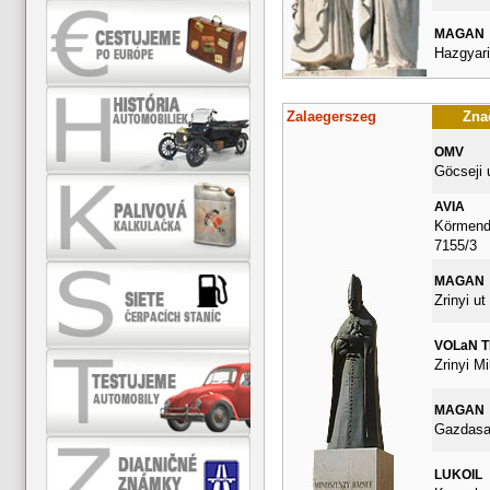
MAGAN
Hazgyari
Zalaegerszeg
Znač
OMV
Göcseji 
AVIA
Körmendi
7155/3
MAGAN
Zrinyi ut
VOLaN 
Zrinyi Mi
MAGAN
Gazdasag
LUKOIL