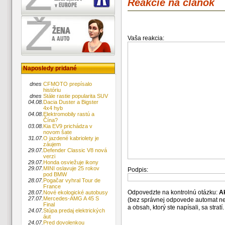
Reakcie na článok
Vaša reakcia:
Naposledy pridané
dnes
CFMOTO prepísalo
históriu
dnes
Stále rastie popularita SUV
04.08.
Dacia Duster a Bigster
4x4 hyb
04.08.
Elektromobily rastú a
Čína?
03.08.
Kia EV9 prichádza v
novom šate
31.07.
O jazdené kabriolety je
záujem
29.07.
Defender Classic V8 nová
verzi
29.07.
Honda osviežuje ikony
29.07.
MINI oslavuje 25 rokov
Podpis:
pod BMW
28.07.
Pogačar vyhral Tour de
France
Odpovedzte na kontrolnú otázku:
A
28.07.
Nové ekologické autobusy
27.07.
Mercedes-AMG A 45 S
(bez správnej odpovede automat n
Final
a obsah, ktorý ste napísali, sa str
24.07.
Stúpa predaj elektrických
áut
24.07.
Pred dovolenkou