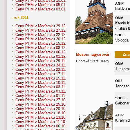
Ceny PHM v Maďarsku 10.01.
AGIP
Ceny PHM v Maďarsku 05.01.
Boldva u
Ceny PHM v Maďarsku 03.01.
- rok 2011
OMV
Kando K.
Ceny PHM v Maďarsku 29.12.
- Kilian l
Ceny PHM v Maďarsku 27.12.
Ceny PHM v Maďarsku 22.12.
SHELL
Ceny PHM v Maďarsku 20.12.
Vologda 
Ceny PHM v Maďarsku 15.12.
Ceny PHM v Maďarsku 08.12.
Ceny PHM v Maďarsku 06.12.
Mosonmagyaróvár
Znač
Ceny PHM v Maďarsku 01.12.
Ceny PHM v Maďarsku 29.11.
Uhorské Staré Hrady
OMV
Ceny PHM v Maďarsku 24.11.
1. szamu
Ceny PHM v Maďarsku 22.11.
Ceny PHM v Maďarsku 17.11.
Ceny PHM v Maďarsku 15.11.
OIL!
Ceny PHM v Maďarsku 10.11.
Janossom
Ceny PHM v Maďarsku 08.11.
Ceny PHM v Maďarsku 03.11.
Ceny PHM v Maďarsku 01.11.
SHELL
Ceny PHM v Maďarsku 27.10.
Gabonara
Ceny PHM v Maďarsku 25.10.
Ceny PHM v Maďarsku 20.10.
Ceny PHM v Maďarsku 18.10.
AGIP
Ceny PHM v Maďarsku 13.10.
Kiralyhid
Ceny PHM v Maďarsku 11.10.
Ceny PHM v Maďarsku 06.10.