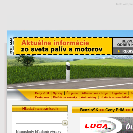
Tento web pou
|
|
|
|
|
Ceny PHM
Správy
Čo je čo
Alternatívne zdroje
Legislatíva
Z
|
|
|
|
Cestujeme
Diaľničné známky
Autosalóny
História automobiliek
Hľadať na stránkach
BenzinSK
>>
Ceny PHM
>>
Naposledy hľadané výrazy: