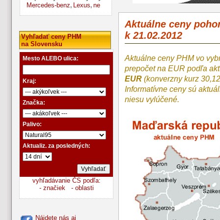
Mercedes-benz
Lexus
ne
,
,
Aktuálne ceny poh
k 21.02.2012
Vyhľadať ceny PHM
na Slovensku
Aktuálne ceny PHM vo vyb
Mesto ALEBO ulica:
prepočet na EUR podľa a
EUR
(konverzny kurz 30,1
Kraj:
Informatívne ceny sú aktuá
niesu vylúčené.
Značka:
Palivo:
Aktualiz. za posledných:
vyhľadávanie ČS podľa:
- značiek
- oblasti
Nájdete nás aj