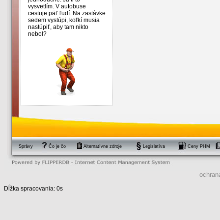
vysvetlím. V autobuse
cestuje päť ľudí. Na zastávke
sedem vystúpi, koľkí musia
nastúpiť, aby tam nikto
nebol?
Správy
Čo je čo
Alternatívne zdroje
Legislatíva
Ceny PHM
ochran
Dĺžka spracovania: 0s