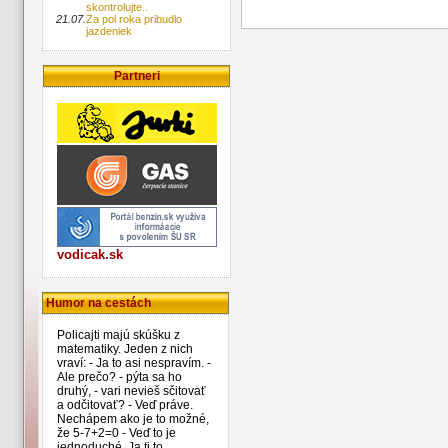
skontrolujte..
21.07.
Za pol roka pribudlo
jazdeniek
Partneri
vodicak.sk
Humor na cestách
Policajti majú skúšku z
matematiky. Jeden z nich
vraví: - Ja to asi nespravím. -
Ale prečo? - pýta sa ho
druhý, - vari nevieš sčitovať
a odčitovať? - Veď práve.
Nechápem ako je to možné,
že 5-7+2=0 - Veď to je
jednoduché. Ja ti to