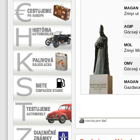
MAGAN
Zrinyi ut
AGIP
Göcseji 
MOL
Zrinyi Mi
OMV
Göcseji 
MAGAN
Gazdasag
verzia pre tlač