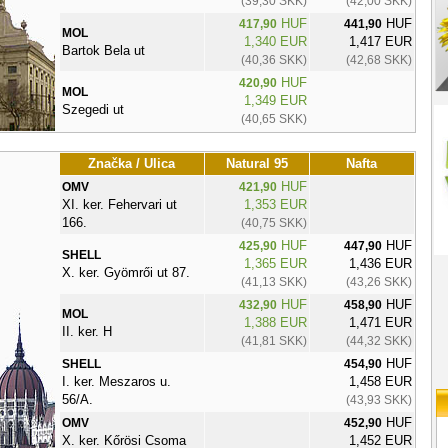
(39,30 SKK)
(42,00 SKK)
HUF
HUF
417,90
441,90
MOL
1,340 EUR
1,417 EUR
Bartok Bela ut
(40,36 SKK)
(42,68 SKK)
HUF
420,90
MOL
1,349 EUR
Szegedi ut
(40,65 SKK)
Značka / Ulica
Natural 95
Nafta
HUF
OMV
421,90
XI. ker. Fehervari ut
1,353 EUR
166.
(40,75 SKK)
HUF
HUF
425,90
447,90
SHELL
1,365 EUR
1,436 EUR
X. ker. Gyömrői ut 87.
(41,13 SKK)
(43,26 SKK)
HUF
HUF
432,90
458,90
MOL
1,388 EUR
1,471 EUR
II. ker. H
(41,81 SKK)
(44,32 SKK)
HUF
SHELL
454,90
I. ker. Meszaros u.
1,458 EUR
56/A.
(43,93 SKK)
HUF
OMV
452,90
X. ker. Kőrösi Csoma
1,452 EUR