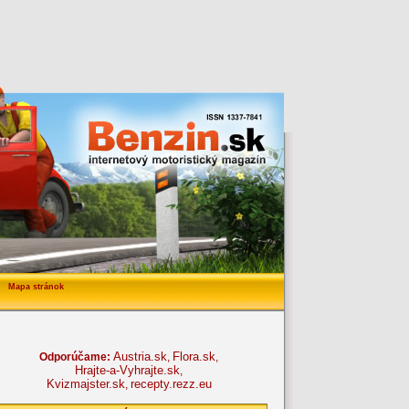
Mapa stránok
Austria.sk
Flora.sk
Odporúčame:
,
,
Hrajte-a-Vyhrajte.sk
,
Kvizmajster.sk
recepty.rezz.eu
,