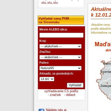
stu
stu
stu
,
,
Aktuáln
k 12.01.
Vyhľadať ceny PHM
na Slovensku
Aktuálne ceny
podľa aktuál
Mesto ALEBO ulica:
Informatívne c
Kraj:
Značka:
Palivo:
Aktualiz. za posledných:
vyhľadávanie ČS podľa:
- značiek
- oblasti
Nájdete nás aj