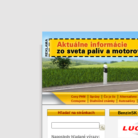
|
|
|
Ceny PHM
Správy
Čo je čo
Alternatívne
|
|
|
Cestujeme
Diaľničné známky
Autosalóny
Hľadať na stránkach
BenzinSK
Naposledy hľadané výrazy: