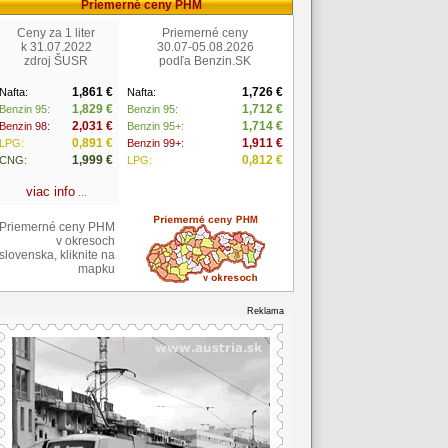
Priemerné ceny PHM
Ceny za 1 liter
Priemerné ceny
k 31.07.2022
30.07-05.08.2026
zdroj ŠUSR
podľa Benzin.SK
1,861 €
1,726 €
Nafta:
Nafta:
1,829 €
1,712 €
Benzin 95:
Benzin 95:
2,031 €
1,714 €
Benzin 98:
Benzin 95+:
0,891 €
1,911 €
LPG:
Benzin 99+:
1,999 €
0,812 €
CNG:
LPG:
viac info
...
Priemerné ceny PHM
v okresoch
slovenska, kliknite na
mapku
Reklama