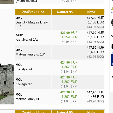
(Metro mellett)
(40,26 SKK)
Značka / Ulica
Natural 95
Nafta
HUF
OMV
447,90
Sas ut - Matyas kiraly
1,436 EUR
u. 2.
(43,26 SKK)
HUF
HUF
423,90
447,90
AGIP
1,359 EUR
1,436 EUR
Kistalyai ut 1/a
(40,94 SKK)
(43,26 SKK)
HUF
447,90
OMV
1,436 EUR
Matyas kiraly u. 134.
(43,26 SKK)
HUF
424,90
MOL
1,362 EUR
Kistalyai ut
(41,04 SKK)
HUF
424,90
MOL
1,362 EUR
Kővago ter
(41,04 SKK)
HUF
HUF
424,90
447,90
MOL
1,362 EUR
1,436 EUR
Matyas kiraly ut
(41,04 SKK)
(43,26 SKK)
Značka / Ulica
Natural 95
Nafta