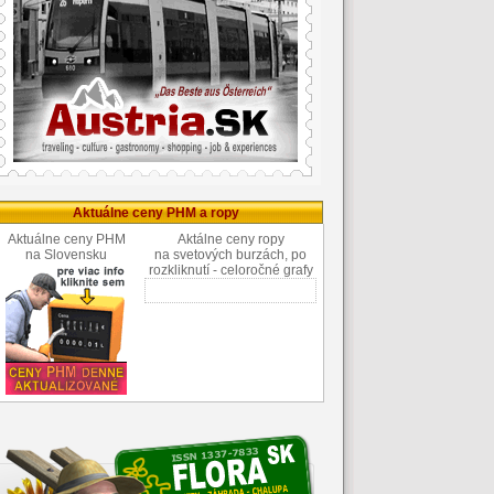
Aktuálne ceny PHM a ropy
Aktuálne ceny PHM
Aktálne ceny ropy
na Slovensku
na svetových burzách, po
rozkliknutí - celoročné grafy