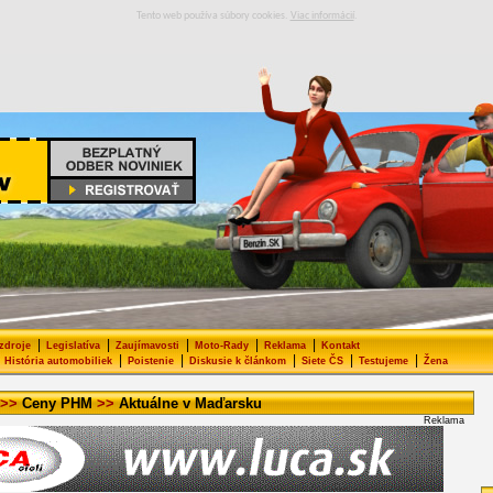
Tento web používa súbory cookies.
Viac informácií
.
|
|
|
|
|
 zdroje
Legislatíva
Zaujímavosti
Moto-Rady
Reklama
Kontakt
|
|
|
|
|
História automobiliek
Poistenie
Diskusie k článkom
Siete ČS
Testujeme
Žena
>>
Ceny PHM
>>
Aktuálne v Maďarsku
Reklama