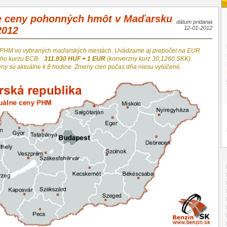
e ceny pohonných hmôt v Maďarsku
dátum pridania
2012
12-01-2012
 PHM vo vybraných maďarských mestách. Uvádzame aj prepočet na EUR
neho kurzu ECB
311.930 HUF = 1 EUR
(konverzny kurz 30,1260 SKK).
eny sú aktuálne k 8 hodine. Zmeny cien počas dňa niesu vylúčené.