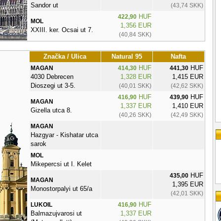
Sandor ut
(43,74 SKK)
HUF
422,90
MOL
1,356 EUR
XXIII. ker. Ocsai ut 7.
(40,84 SKK)
Značka / Ulica
Natural 95
Nafta
HUF
HUF
MAGAN
414,30
441,30
4030 Debrecen
1,328 EUR
1,415 EUR
Dioszegi ut 3-5.
(40,01 SKK)
(42,62 SKK)
HUF
HUF
416,90
439,90
MAGAN
1,337 EUR
1,410 EUR
Gizella utca 8.
(40,26 SKK)
(42,49 SKK)
MAGAN
Hazgyar - Kishatar utca
sarok
MOL
Mikepercsi ut I. Kelet
HUF
435,00
MAGAN
1,395 EUR
Monostorpalyi ut 65/a
(42,01 SKK)
HUF
LUKOIL
416,90
Balmazujvarosi ut
1,337 EUR