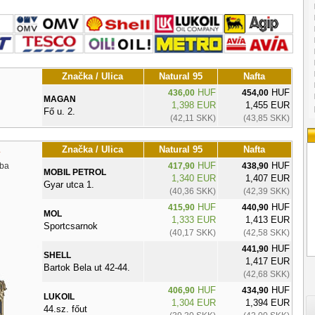
Značka / Ulica
Natural 95
Nafta
HUF
HUF
436,00
454,00
MAGAN
1,398 EUR
1,455 EUR
Fő u. 2.
(42,11 SKK)
(43,85 SKK)
Značka / Ulica
Natural 95
Nafta
HUF
HUF
ba
417,90
438,90
MOBIL PETROL
1,340 EUR
1,407 EUR
Gyar utca 1.
(40,36 SKK)
(42,39 SKK)
HUF
HUF
415,90
440,90
MOL
1,333 EUR
1,413 EUR
Sportcsarnok
(40,17 SKK)
(42,58 SKK)
HUF
441,90
SHELL
1,417 EUR
Bartok Bela ut 42-44.
(42,68 SKK)
HUF
HUF
406,90
434,90
LUKOIL
1,304 EUR
1,394 EUR
44.sz. főut