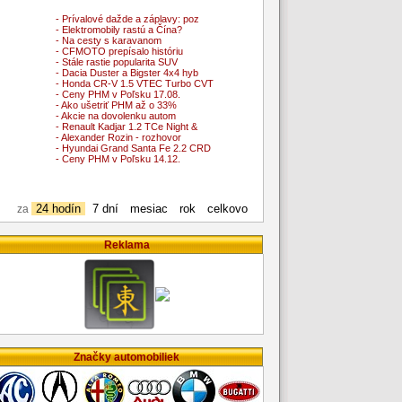
- Prívalové dažde a záplavy: poz
- Elektromobily rastú a Čína?
- Na cesty s karavanom
- CFMOTO prepísalo históriu
- Stále rastie popularita SUV
- Dacia Duster a Bigster 4x4 hyb
- Honda CR-V 1.5 VTEC Turbo CVT
- Ceny PHM v Poľsku 17.08.
- Ako ušetriť PHM až o 33%
- Akcie na dovolenku autom
- Renault Kadjar 1.2 TCe Night &
- Alexander Rozin - rozhovor
- Hyundai Grand Santa Fe 2.2 CRD
- Ceny PHM v Poľsku 14.12.
24 hodín
7 dní
mesiac
rok
celkovo
za
Reklama
Značky automobiliek