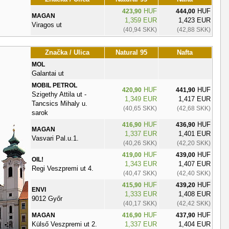
HUF
HUF
423,90
444,00
MAGAN
1,359 EUR
1,423 EUR
Viragos ut
(40,94 SKK)
(42,88 SKK)
Značka / Ulica
Natural 95
Nafta
MOL
Galantai ut
MOBIL PETROL
HUF
HUF
420,90
441,90
Szigethy Attila ut -
1,349 EUR
1,417 EUR
Tancsics Mihaly u.
(40,65 SKK)
(42,68 SKK)
sarok
HUF
HUF
416,90
436,90
MAGAN
1,337 EUR
1,401 EUR
Vasvari Pal.u.1.
(40,26 SKK)
(42,20 SKK)
HUF
HUF
419,00
439,00
OIL!
1,343 EUR
1,407 EUR
Regi Veszpremi ut 4.
(40,47 SKK)
(42,40 SKK)
HUF
HUF
415,90
439,20
ENVI
1,333 EUR
1,408 EUR
9012 Győr
(40,17 SKK)
(42,42 SKK)
HUF
HUF
MAGAN
416,90
437,90
Külső Veszpremi ut 2.
1,337 EUR
1,404 EUR