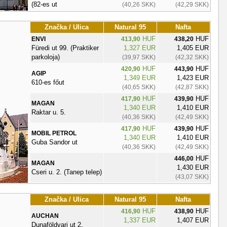
(82-es ut
(40,26 SKK)
(42,29 SKK)
Značka / Ulica
Natural 95
Nafta
HUF
HUF
ENVI
413,90
438,20
Füredi ut 99. (Praktiker
1,327 EUR
1,405 EUR
parkoloja)
(39,97 SKK)
(42,32 SKK)
HUF
HUF
420,90
443,90
AGIP
1,349 EUR
1,423 EUR
610-es főut
(40,65 SKK)
(42,87 SKK)
HUF
HUF
417,90
439,90
MAGAN
1,340 EUR
1,410 EUR
Raktar u. 5.
(40,36 SKK)
(42,49 SKK)
HUF
HUF
417,90
439,90
MOBIL PETROL
1,340 EUR
1,410 EUR
Guba Sandor ut
(40,36 SKK)
(42,49 SKK)
HUF
446,00
MAGAN
1,430 EUR
Cseri u. 2. (Tanep telep)
(43,07 SKK)
Značka / Ulica
Natural 95
Nafta
HUF
HUF
416,90
438,90
AUCHAN
1,337 EUR
1,407 EUR
Dunaföldvari ut 2.