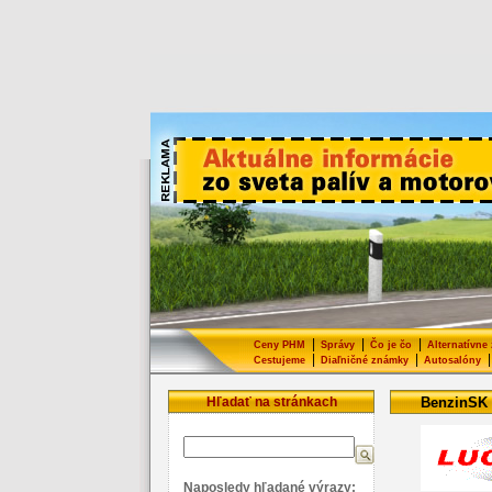
|
|
|
Ceny PHM
Správy
Čo je čo
Alternatívne
|
|
|
Cestujeme
Diaľničné známky
Autosalóny
Hľadať na stránkach
BenzinSK
Naposledy hľadané výrazy: