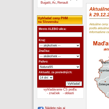
Bugatti
Ac
Renault
,
,
Aktuáln
k 29.12.
Vyhľadať ceny PHM
na Slovensku
Aktuálne ceny
podľa aktuál
Mesto ALEBO ulica:
Informatívne c
Kraj:
Značka:
Palivo:
Aktualiz. za posledných:
vyhľadávanie ČS podľa:
- značiek
- oblasti
Nájdete nás aj