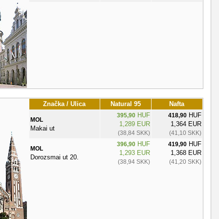
Značka / Ulica
Natural 95
Nafta
HUF
HUF
395,90
418,90
MOL
1,289 EUR
1,364 EUR
Makai ut
(38,84 SKK)
(41,10 SKK)
HUF
HUF
396,90
419,90
MOL
1,293 EUR
1,368 EUR
Dorozsmai ut 20.
(38,94 SKK)
(41,20 SKK)