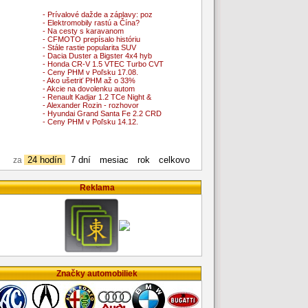
- Prívalové dažde a záplavy: poz
- Elektromobily rastú a Čína?
- Na cesty s karavanom
- CFMOTO prepísalo históriu
- Stále rastie popularita SUV
- Dacia Duster a Bigster 4x4 hyb
- Honda CR-V 1.5 VTEC Turbo CVT
- Ceny PHM v Poľsku 17.08.
- Ako ušetriť PHM až o 33%
- Akcie na dovolenku autom
- Renault Kadjar 1.2 TCe Night &
- Alexander Rozin - rozhovor
- Hyundai Grand Santa Fe 2.2 CRD
- Ceny PHM v Poľsku 14.12.
24 hodín
7 dní
mesiac
rok
celkovo
za
Reklama
Značky automobiliek