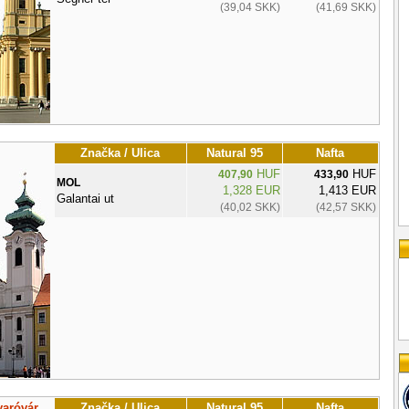
(39,04 SKK)
(41,69 SKK)
Značka / Ulica
Natural 95
Nafta
HUF
HUF
407,90
433,90
MOL
1,328 EUR
1,413 EUR
Galantai ut
(40,02 SKK)
(42,57 SKK)
aróvár
Značka / Ulica
Natural 95
Nafta