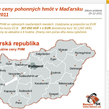
e ceny pohonných hmôt v Maďarsku
dátum pridania
2011
29-12-2011
 PHM vo vybraných maďarských mestách. Uvádzame aj prepočet na EUR
neho kurzu ECB
307.050 HUF = 1 EUR
(konverzny kurz 30,1260 SKK).
eny sú aktuálne k 8 hodine. Zmeny cien počas dňa niesu vylúčené.