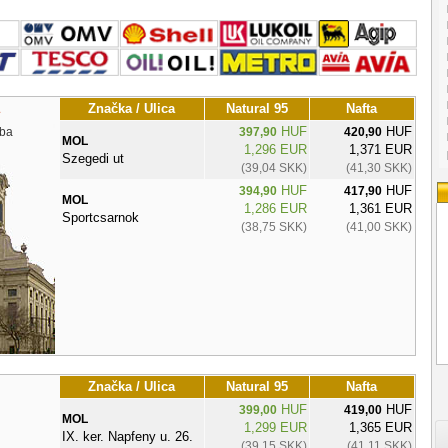
Značka / Ulica
Natural 95
Nafta
HUF
HUF
ba
397,90
420,90
MOL
1,296 EUR
1,371 EUR
Szegedi ut
(39,04 SKK)
(41,30 SKK)
HUF
HUF
394,90
417,90
MOL
1,286 EUR
1,361 EUR
Sportcsarnok
(38,75 SKK)
(41,00 SKK)
Značka / Ulica
Natural 95
Nafta
HUF
HUF
399,00
419,00
MOL
1,299 EUR
1,365 EUR
IX. ker. Napfeny u. 26.
(39,15 SKK)
(41,11 SKK)