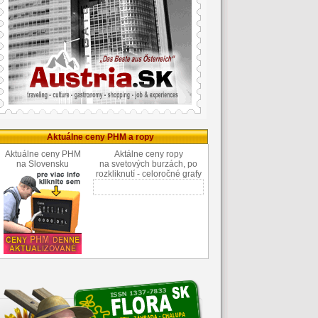
Aktuálne ceny PHM a ropy
Aktuálne ceny PHM
Aktálne ceny ropy
na Slovensku
na svetových burzách, po
rozkliknutí - celoročné grafy