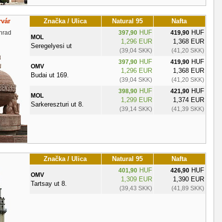
rvár
Značka / Ulica
Natural 95
Nafta
HUF
HUF
hrad
397,90
419,90
MOL
1,296 EUR
1,368 EUR
Seregelyesi ut
(39,04 SKK)
(41,20 SKK)
HUF
HUF
397,90
419,90
OMV
1,296 EUR
1,368 EUR
Budai ut 169.
(39,04 SKK)
(41,20 SKK)
HUF
HUF
398,90
421,90
MOL
1,299 EUR
1,374 EUR
Sarkereszturi ut 8.
(39,14 SKK)
(41,39 SKK)
Značka / Ulica
Natural 95
Nafta
HUF
HUF
401,90
426,90
OMV
1,309 EUR
1,390 EUR
Tartsay ut 8.
(39,43 SKK)
(41,89 SKK)