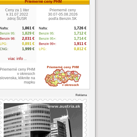
Priemerné ceny PHM
Ceny za 1 liter
Priemerné ceny
k 31.07.2022
30.07-05.08.2026
zdroj ŠUSR
podľa Benzin.SK
1,861 €
1,726 €
Nafta:
Nafta:
1,829 €
1,712 €
Benzin 95:
Benzin 95:
2,031 €
1,714 €
Benzin 98:
Benzin 95+:
0,891 €
1,911 €
LPG:
Benzin 99+:
1,999 €
0,812 €
CNG:
LPG:
viac info
...
Priemerné ceny PHM
v okresoch
slovenska, kliknite na
mapku
Reklama