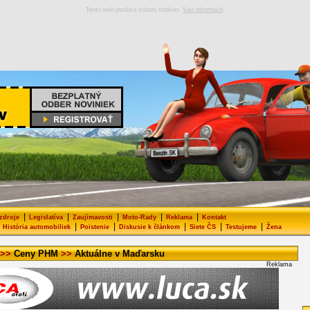
Tento web používa súbory cookies.
Viac informácií
.
|
|
|
|
|
 zdroje
Legislatíva
Zaujímavosti
Moto-Rady
Reklama
Kontakt
|
|
|
|
|
História automobiliek
Poistenie
Diskusie k článkom
Siete ČS
Testujeme
Žena
>>
Ceny PHM
>>
Aktuálne v Maďarsku
Reklama