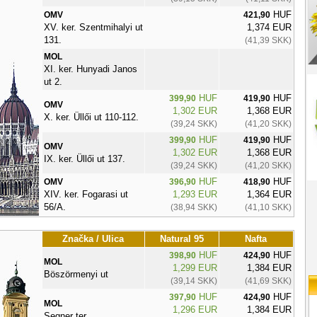
HUF
OMV
421,90
XV. ker. Szentmihalyi ut
1,374 EUR
131.
(41,39 SKK)
MOL
XI. ker. Hunyadi Janos
ut 2.
HUF
HUF
399,90
419,90
OMV
1,302 EUR
1,368 EUR
X. ker. Üllői ut 110-112.
(39,24 SKK)
(41,20 SKK)
HUF
HUF
399,90
419,90
OMV
1,302 EUR
1,368 EUR
IX. ker. Üllői ut 137.
(39,24 SKK)
(41,20 SKK)
HUF
HUF
OMV
396,90
418,90
XIV. ker. Fogarasi ut
1,293 EUR
1,364 EUR
56/A.
(38,94 SKK)
(41,10 SKK)
Značka / Ulica
Natural 95
Nafta
HUF
HUF
398,90
424,90
MOL
1,299 EUR
1,384 EUR
Böszörmenyi ut
(39,14 SKK)
(41,69 SKK)
HUF
HUF
397,90
424,90
MOL
1,296 EUR
1,384 EUR
Segner ter