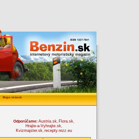
Mapa stránok
Austria.sk
Flora.sk
Odporúčame:
,
,
Hrajte-a-Vyhrajte.sk
,
Kvizmajster.sk
recepty.rezz.eu
,