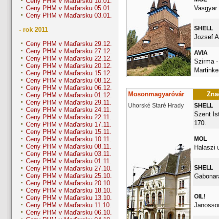
Ceny PHM v Maďarsku 10.01.
Vasgyar 
Ceny PHM v Maďarsku 05.01.
Ceny PHM v Maďarsku 03.01.
SHELL
- rok 2011
Jozsef At
Ceny PHM v Maďarsku 29.12.
Ceny PHM v Maďarsku 27.12.
AVIA
Ceny PHM v Maďarsku 22.12.
Szirma -
Ceny PHM v Maďarsku 20.12.
Martinke
Ceny PHM v Maďarsku 15.12.
Ceny PHM v Maďarsku 08.12.
Ceny PHM v Maďarsku 06.12.
Mosonmagyaróvár
Znač
Ceny PHM v Maďarsku 01.12.
Ceny PHM v Maďarsku 29.11.
Uhorské Staré Hrady
SHELL
Ceny PHM v Maďarsku 24.11.
Szent Ist
Ceny PHM v Maďarsku 22.11.
170.
Ceny PHM v Maďarsku 17.11.
Ceny PHM v Maďarsku 15.11.
MOL
Ceny PHM v Maďarsku 10.11.
Ceny PHM v Maďarsku 08.11.
Halaszi 
Ceny PHM v Maďarsku 03.11.
Ceny PHM v Maďarsku 01.11.
SHELL
Ceny PHM v Maďarsku 27.10.
Ceny PHM v Maďarsku 25.10.
Gabonara
Ceny PHM v Maďarsku 20.10.
Ceny PHM v Maďarsku 18.10.
OIL!
Ceny PHM v Maďarsku 13.10.
Janossom
Ceny PHM v Maďarsku 11.10.
Ceny PHM v Maďarsku 06.10.