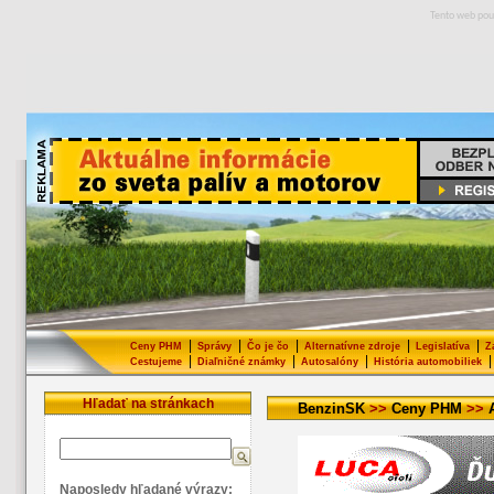
Tento web pou
|
|
|
|
|
Ceny PHM
Správy
Čo je čo
Alternatívne zdroje
Legislatíva
Z
|
|
|
|
Cestujeme
Diaľničné známky
Autosalóny
História automobiliek
Hľadať na stránkach
BenzinSK
>>
Ceny PHM
>>
Naposledy hľadané výrazy: