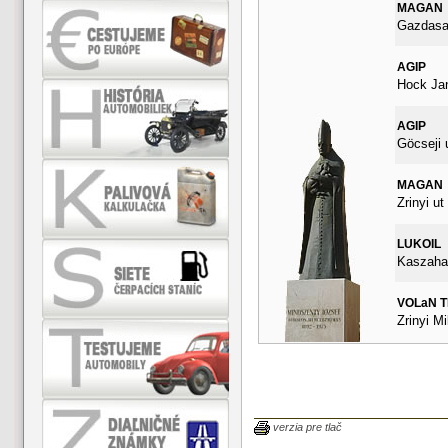
MAGAN
Gazdasag
AGIP
Hock Ja
AGIP
Göcseji 
MAGAN
Zrinyi ut
LUKOIL
Kaszahaz
VOLaN 
Zrinyi Mi
verzia pre tlač