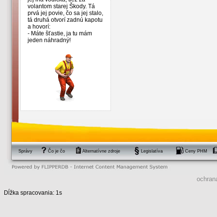
volantom starej Škody. Tá
prvá jej povie, čo sa jej stalo,
tá druhá otvorí zadnú kapotu
a hovorí:
- Máte šťastie, ja tu mám
jeden náhradný!
Správy
Čo je čo
Alternatívne zdroje
Legislatíva
Ceny PHM
ochran
Dĺžka spracovania: 1s