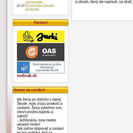
a obsah, ktorý ste napísali, sa str
skontrolujte..
21.07.
Za pol roka pribudlo
jazdeniek
Partneri
vodicak.sk
Humor na cestách
Ide žena po diaľnici v starej
Škode. Auto zrazu poskočí a
zastane. Žena vybehne von,
otvorí prednú kapotu a
zakričí:
- Ježišmária, mne niekto
ukradol motor!
Tak začne stopovať a zastaví
jej iná vodička, tiež za