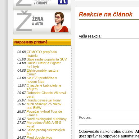
Reakcie na článok
Vaša reakcia:
Naposledy pridané
05.08.
CFMOTO prepísalo
históriu
05.08.
Stále rastie popularita SUV
04.08.
Dacia Duster a Bigster
4x4 hyb
04.08.
Elektromobily rastú a
Čína?
03.08.
Kia EV9 prichádza v
novom šate
31.07.
O jazdené kabriolety je
záujem
29.07.
Defender Classic V8 nová
verzi
29.07.
Honda osviežuje ikony
29.07.
MINI oslavuje 25 rokov
pod BMW
28.07.
Pogačar vyhral Tour de
France
Podpis:
28.07.
Nové ekologické autobusy
27.07.
Mercedes-AMG A 45 S
Final
24.07.
Stúpa predaj elektrických
Odpovedzte na kontrolnú otázku:
A
áut
(bez správnej odpovede automat n
24.07.
Pred dovolenkou