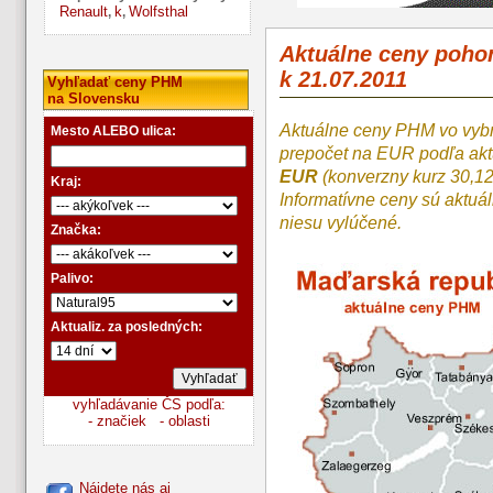
Renault
k
Wolfsthal
,
,
Aktuálne ceny poh
k 21.07.2011
Vyhľadať ceny PHM
na Slovensku
Aktuálne ceny PHM vo vyb
Mesto ALEBO ulica:
prepočet na EUR podľa a
EUR
(konverzny kurz 30,1
Kraj:
Informatívne ceny sú aktuá
niesu vylúčené.
Značka:
Palivo:
Aktualiz. za posledných:
vyhľadávanie ČS podľa:
- značiek
- oblasti
Nájdete nás aj