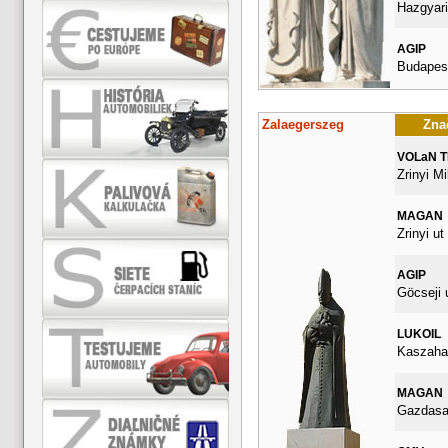
Hazgyari
AGIP
Budapest
Zalaegerszeg
Znač
VOLaN 
Zrinyi Mi
MAGAN
Zrinyi ut
AGIP
Göcseji 
LUKOIL
Kaszahaz
MAGAN
Gazdasag