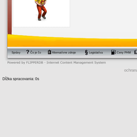
Správy
Čo je čo
Alternatívne zdroje
Legislatíva
Ceny PHM
ochran
Dĺžka spracovania: 0s