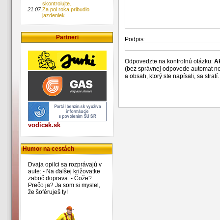
skontrolujte..
21.07.
Za pol roka pribudlo
jazdeniek
Partneri
Podpis:
Odpovedzte na kontrolnú otázku:
A
(bez správnej odpovede automat n
a obsah, ktorý ste napísali, sa str
vodicak.sk
Humor na cestách
Dvaja opilci sa rozprávajú v
aute: - Na ďalšej križovatke
zaboč doprava. - Čože?
Prečo ja? Ja som si myslel,
že šoféruješ ty!