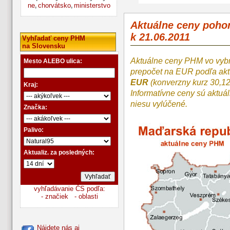
ne
chorvátsko
ministerstvo
,
,
Aktuálne ceny poh
k 21.06.2011
Vyhľadať ceny PHM
na Slovensku
Aktuálne ceny PHM vo vyb
Mesto ALEBO ulica:
prepočet na EUR podľa a
EUR
(konverzny kurz 30,1
Kraj:
Informatívne ceny sú aktuá
niesu vylúčené.
Značka:
Palivo:
Aktualiz. za posledných:
vyhľadávanie ČS podľa:
- značiek
- oblasti
Nájdete nás aj