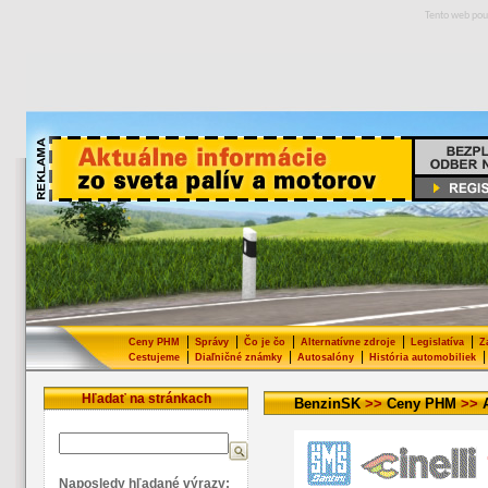
Tento web pou
|
|
|
|
|
Ceny PHM
Správy
Čo je čo
Alternatívne zdroje
Legislatíva
Z
|
|
|
|
Cestujeme
Diaľničné známky
Autosalóny
História automobiliek
Hľadať na stránkach
BenzinSK
>>
Ceny PHM
>>
Naposledy hľadané výrazy: