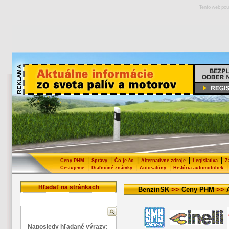
Tento web pou
|
|
|
|
|
Ceny PHM
Správy
Čo je čo
Alternatívne zdroje
Legislatíva
Z
|
|
|
|
Cestujeme
Diaľničné známky
Autosalóny
História automobiliek
Hľadať na stránkach
BenzinSK
>>
Ceny PHM
>>
Naposledy hľadané výrazy: