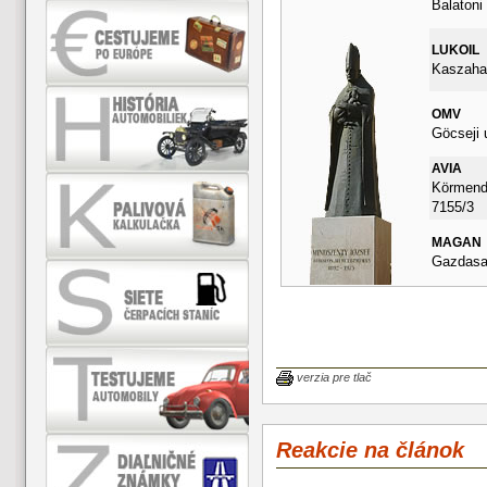
Balatoni
LUKOIL
Kaszahaz
OMV
Göcseji 
AVIA
Körmendi
7155/3
MAGAN
Gazdasag
verzia pre tlač
Reakcie na článok