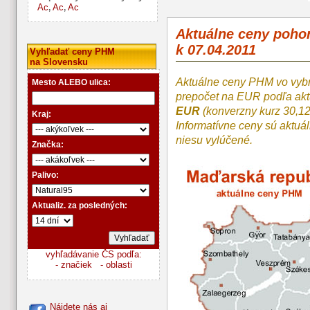
Ac
Ac
Ac
,
,
Aktuálne ceny poh
k 07.04.2011
Vyhľadať ceny PHM
na Slovensku
Aktuálne ceny PHM vo vyb
Mesto ALEBO ulica:
prepočet na EUR podľa a
EUR
(konverzny kurz 30,1
Kraj:
Informatívne ceny sú aktuá
niesu vylúčené.
Značka:
Palivo:
Aktualiz. za posledných:
vyhľadávanie ČS podľa:
- značiek
- oblasti
Nájdete nás aj