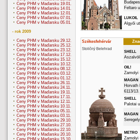
Budapest
Ceny PHM v Maďarsku 19.01.
Feltaro u
Ceny PHM v Maďarsku 14.01.
Ceny PHM v Maďarsku 12.01.
Ceny PHM v Maďarsku 07.01.
LUKOIL
Ceny PHM v Maďarsku 05.01.
Algyői ut
- rok 2009
Ceny PHM v Maďarsku 29.12.
Székesfehérvár
Znač
Ceny PHM v Maďarsku 25.12.
Stoličný Belehrad
Ceny PHM v Maďarsku 23.12.
SHELL
Ceny PHM v Maďarsku 17.12.
Aszalvölg
Ceny PHM v Maďarsku 15.12.
Ceny PHM v Maďarsku 10.12.
OIL!
Ceny PHM v Maďarsku 08.12.
Zamolyi 
Ceny PHM v Maďarsku 03.12.
Ceny PHM v Maďarsku 01.12.
MAGAN
Ceny PHM v Maďarsku 26.11.
Horvath 
Ceny PHM v Maďarsku 24.11.
6113/13.
Ceny PHM v Maďarsku 19.11.
Ceny PHM v Maďarsku 17.11.
SHELL
Ceny PHM v Maďarsku 12.11.
Palotai u
Ceny PHM v Maďarsku 10.11.
Ceny PHM v Maďarsku 05.11.
MAGAN
Ceny PHM v Maďarsku 03.11.
Seregely
Ceny PHM v Maďarsku 29.10.
Ceny PHM v Maďarsku 27.10.
Ceny PHM v Maďarsku 22.10.
METRO
Ceny PHM v Maďarsku 20.10.
Zamolyi 
Ceny PHM v Maďarsku 15.10.