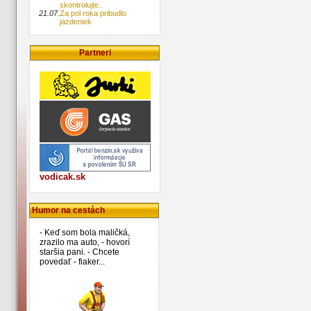
skontrolujte..
21.07.
Za pol roka pribudlo
jazdeniek
Partneri
vodicak.sk
Humor na cestách
- Keď som bola maličká,
zrazilo ma auto, - hovorí
staršia pani. - Chcete
povedať - fiaker...