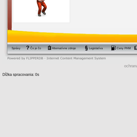
Správy
Čo je čo
Alternatívne zdroje
Legislatíva
Ceny PHM
ochran
Dĺžka spracovania: 0s