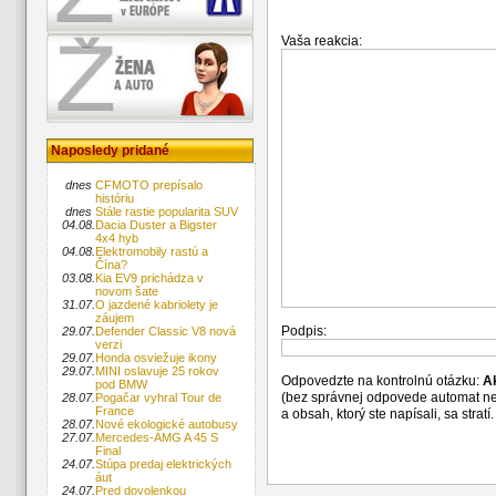
Vaša reakcia:
Naposledy pridané
dnes
CFMOTO prepísalo
históriu
dnes
Stále rastie popularita SUV
04.08.
Dacia Duster a Bigster
4x4 hyb
04.08.
Elektromobily rastú a
Čína?
03.08.
Kia EV9 prichádza v
novom šate
31.07.
O jazdené kabriolety je
záujem
Podpis:
29.07.
Defender Classic V8 nová
verzi
29.07.
Honda osviežuje ikony
29.07.
MINI oslavuje 25 rokov
Odpovedzte na kontrolnú otázku:
A
pod BMW
(bez správnej odpovede automat n
28.07.
Pogačar vyhral Tour de
France
a obsah, ktorý ste napísali, sa str
28.07.
Nové ekologické autobusy
27.07.
Mercedes-AMG A 45 S
Final
24.07.
Stúpa predaj elektrických
áut
24.07.
Pred dovolenkou