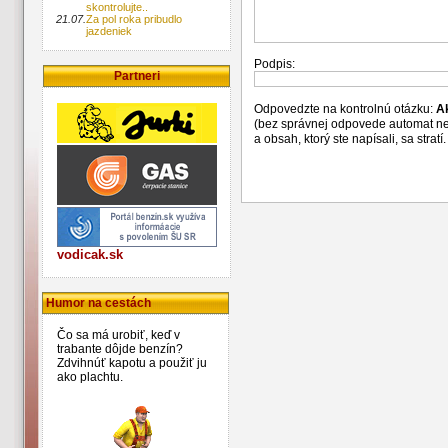
skontrolujte..
21.07.
Za pol roka pribudlo
jazdeniek
Podpis:
Partneri
Odpovedzte na kontrolnú otázku:
A
(bez správnej odpovede automat n
a obsah, ktorý ste napísali, sa str
vodicak.sk
Humor na cestách
Čo sa má urobiť, keď v
trabante dôjde benzín?
Zdvihnúť kapotu a použiť ju
ako plachtu.