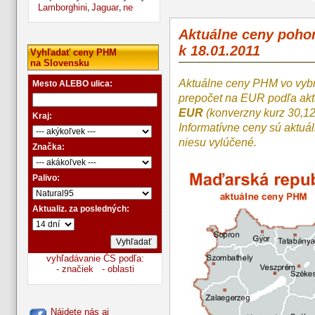
Lamborghini
Jaguar
ne
,
,
Aktuálne ceny poh
k 18.01.2011
Vyhľadať ceny PHM
na Slovensku
Aktuálne ceny PHM vo vyb
Mesto ALEBO ulica:
prepočet na EUR podľa a
EUR
(konverzny kurz 30,1
Kraj:
Informatívne ceny sú aktuá
niesu vylúčené.
Značka:
Palivo:
Aktualiz. za posledných:
vyhľadávanie ČS podľa:
- značiek
- oblasti
Nájdete nás aj