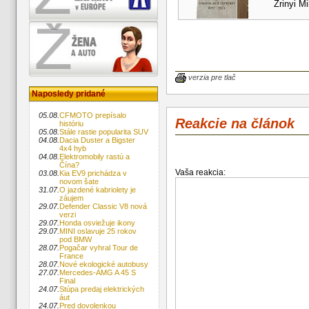
Zrinyi Mi
verzia pre tlač
Naposledy pridané
05.08.
CFMOTO prepísalo
Reakcie na článok
históriu
05.08.
Stále rastie popularita SUV
04.08.
Dacia Duster a Bigster
4x4 hyb
04.08.
Elektromobily rastú a
Čína?
Vaša reakcia:
03.08.
Kia EV9 prichádza v
novom šate
31.07.
O jazdené kabriolety je
záujem
29.07.
Defender Classic V8 nová
verzi
29.07.
Honda osviežuje ikony
29.07.
MINI oslavuje 25 rokov
pod BMW
28.07.
Pogačar vyhral Tour de
France
28.07.
Nové ekologické autobusy
27.07.
Mercedes-AMG A 45 S
Final
24.07.
Stúpa predaj elektrických
áut
24.07.
Pred dovolenkou