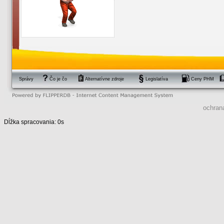
Správy
Čo je čo
Alternatívne zdroje
Legislatíva
Ceny PHM
ochran
Dĺžka spracovania: 0s