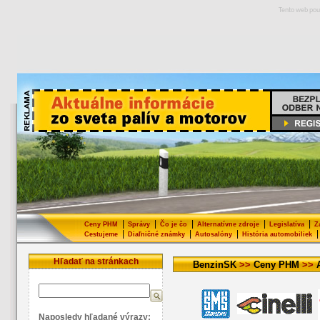
Tento web pou
|
|
|
|
|
Ceny PHM
Správy
Čo je čo
Alternatívne zdroje
Legislatíva
Z
|
|
|
|
Cestujeme
Diaľničné známky
Autosalóny
História automobiliek
Hľadať na stránkach
BenzinSK
>>
Ceny PHM
>>
Naposledy hľadané výrazy: