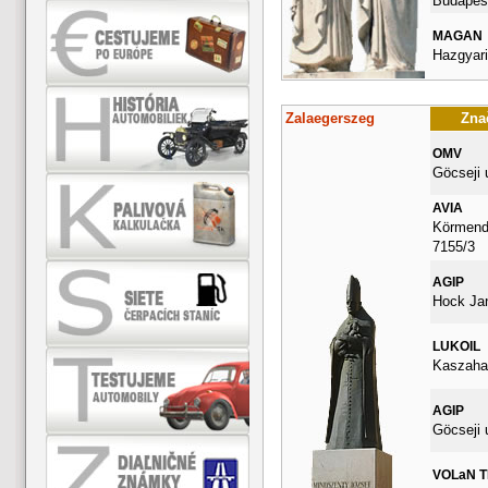
Budapest
MAGAN
Hazgyari
Zalaegerszeg
Znač
OMV
Göcseji 
AVIA
Körmendi
7155/3
AGIP
Hock Ja
LUKOIL
Kaszahaz
AGIP
Göcseji 
VOLaN 