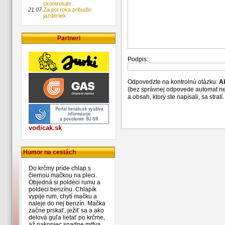
skontrolujte..
21.07.
Za pol roka pribudlo
jazdeniek
Partneri
Podpis:
Odpovedzte na kontrolnú otázku:
A
(bez správnej odpovede automat n
a obsah, ktorý ste napísali, sa str
vodicak.sk
Humor na cestách
Do krčmy príde chlap s
čiernou mačkou na pleci.
Objedná si poldeci rumu a
poldeci benzínu. Chlapík
vypije rum, chytí mačku a
naleje do nej benzín. Mačka
začne prskať, ježiť sa a ako
delová guľa lietať po krčme,
až nakoniec spadne mŕtva