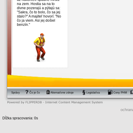
na zem. Hostia sa na to
divne pozerajú a pýtajú sa:
"Sakra, čo to bolo, čo sa jej
stalo?" A majiteľ hovorí: "No
čo ja viem. Asi jej došiel
benzín."
Správy
Čo je čo
Alternatívne zdroje
Legislatíva
Ceny PHM
ochran
Dĺžka spracovania: 0s