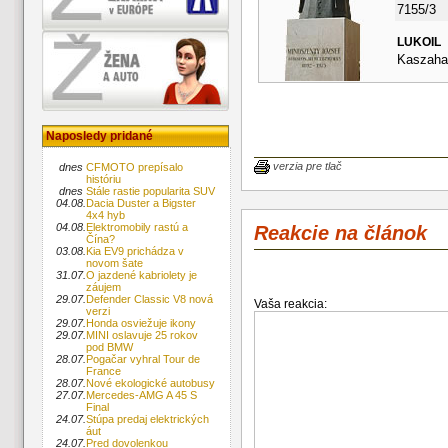
7155/3
LUKOIL
Kaszahaz
Naposledy pridané
verzia pre tlač
dnes
CFMOTO prepísalo
históriu
dnes
Stále rastie popularita SUV
04.08.
Dacia Duster a Bigster
4x4 hyb
04.08.
Elektromobily rastú a
Reakcie na článok
Čína?
03.08.
Kia EV9 prichádza v
novom šate
31.07.
O jazdené kabriolety je
záujem
29.07.
Defender Classic V8 nová
Vaša reakcia:
verzi
29.07.
Honda osviežuje ikony
29.07.
MINI oslavuje 25 rokov
pod BMW
28.07.
Pogačar vyhral Tour de
France
28.07.
Nové ekologické autobusy
27.07.
Mercedes-AMG A 45 S
Final
24.07.
Stúpa predaj elektrických
áut
24.07.
Pred dovolenkou