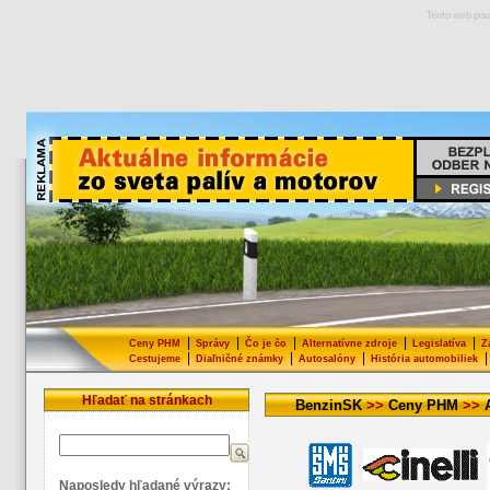
Tento web pou
|
|
|
|
|
Ceny PHM
Správy
Čo je čo
Alternatívne zdroje
Legislatíva
Z
|
|
|
|
Cestujeme
Diaľničné známky
Autosalóny
História automobiliek
Hľadať na stránkach
BenzinSK
>>
Ceny PHM
>>
Naposledy hľadané výrazy: