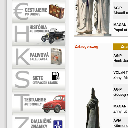
AGIP
Almadi u
MAGAN
Papai ut
Zalaegerszeg
Znač
AGIP
Hock Ja
VOLaN 
Zrinyi Mi
AGIP
Göcseji 
MAGAN
Zrinyi ut
AVIA
Körmendi