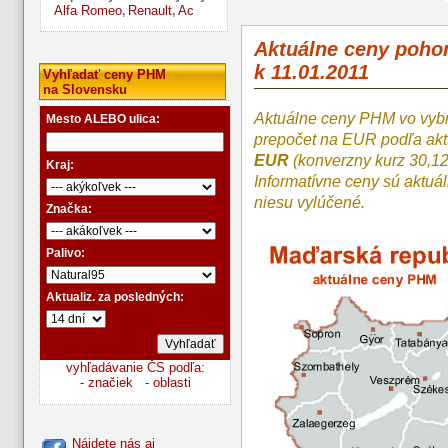
Alfa Romeo
Renault
Ac
,
,
Aktuálne ceny poh
k 11.01.2011
Vyhľadať ceny PHM
na Slovensku
Aktuálne ceny PHM vo vyb
Mesto ALEBO ulica:
prepočet na EUR podľa a
EUR
(konverzny kurz 30,1
Kraj:
Informatívne ceny sú aktuá
niesu vylúčené.
Značka:
Palivo:
Aktualiz. za posledných:
vyhľadávanie ČS podľa:
- značiek
- oblasti
Nájdete nás aj