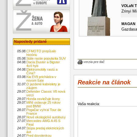
VOLaN 
Zrinyi Mi
MAGAN
Gazdasag
Naposledy pridané
05.08.
CFMOTO prepísalo
históriu
05.08.
Stále rastie popularita SUV
verzia pre tlač
04.08.
Dacia Duster a Bigster
4x4 hyb
04.08.
Elektromobily rastú a
Čína?
03.08.
Kia EV9 prichádza v
novom šate
Reakcie na článok
31.07.
O jazdené kabriolety je
záujem
29.07.
Defender Classic V8 nová
verzi
29.07.
Honda osviežuje ikony
29.07.
MINI oslavuje 25 rokov
Vaša reakcia:
pod BMW
28.07.
Pogačar vyhral Tour de
France
28.07.
Nové ekologické autobusy
27.07.
Mercedes-AMG A 45 S
Final
24.07.
Stúpa predaj elektrických
áut
24.07.
Pred dovolenkou