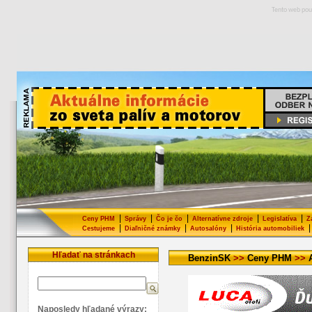
Tento web pou
|
|
|
|
|
Ceny PHM
Správy
Čo je čo
Alternatívne zdroje
Legislatíva
Z
|
|
|
|
Cestujeme
Diaľničné známky
Autosalóny
História automobiliek
Hľadať na stránkach
BenzinSK
>>
Ceny PHM
>>
Naposledy hľadané výrazy: