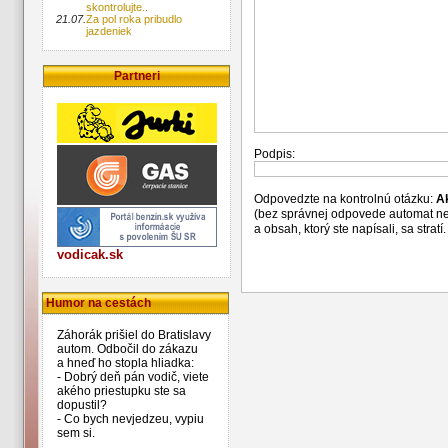
skontrolujte..
21.07.
Za pol roka pribudlo
jazdeniek
Partneri
Podpis:
Odpovedzte na kontrolnú otázku:
A
(bez správnej odpovede automat n
a obsah, ktorý ste napísali, sa str
vodicak.sk
Humor na cestách
Záhorák prišiel do Bratislavy
autom. Odbočil do zákazu
a hneď ho stopla hliadka:
- Dobrý deň pán vodič, viete
akého priestupku ste sa
dopustil?
- Co bych nevjedzeu, vypiu
sem si.