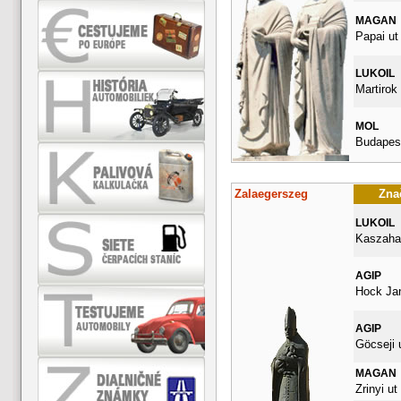
MAGAN
Papai ut
LUKOIL
Martirok 
MOL
Budapest
Zalaegerszeg
Znač
LUKOIL
Kaszahaz
AGIP
Hock Ja
AGIP
Göcseji 
MAGAN
Zrinyi ut