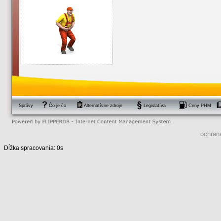
Správy
Čo je čo
Alternatívne zdroje
Legislatíva
Ceny PHM
ochran
Dĺžka spracovania: 0s