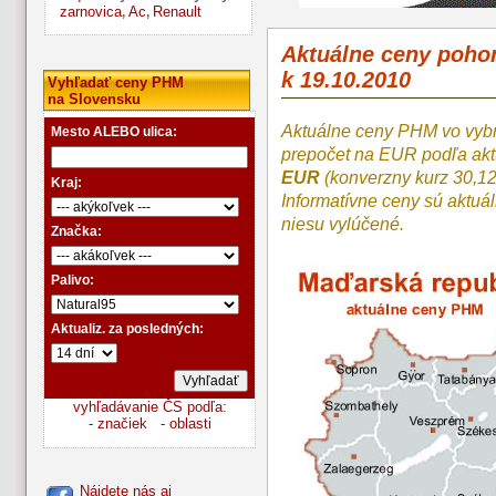
zarnovica
Ac
Renault
,
,
Aktuálne ceny poh
k 19.10.2010
Vyhľadať ceny PHM
na Slovensku
Aktuálne ceny PHM vo vyb
Mesto ALEBO ulica:
prepočet na EUR podľa a
EUR
(konverzny kurz 30,1
Kraj:
Informatívne ceny sú aktuá
niesu vylúčené.
Značka:
Palivo:
Aktualiz. za posledných:
vyhľadávanie ČS podľa:
- značiek
- oblasti
Nájdete nás aj