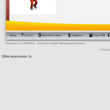
Správy
Čo je čo
Alternatívne zdroje
Legislatíva
Ceny PHM
ochran
Dĺžka spracovania: 1s