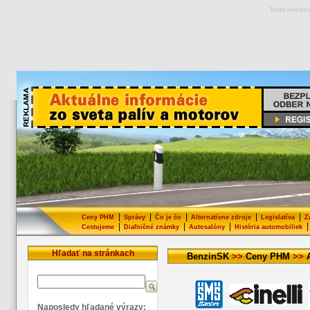
Tento web pou
|
|
|
|
|
Ceny PHM
Správy
Čo je čo
Alternatívne zdroje
Legislatíva
Z
|
|
|
|
Cestujeme
Diaľničné známky
Autosalóny
História automobiliek
Hľadať na stránkach
BenzinSK
>>
Ceny PHM
>>
Naposledy hľadané výrazy: