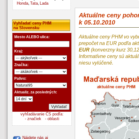
Honda
Tata
Lada
,
,
Aktuálne ceny poh
k 05.10.2010
Vyhľadať ceny PHM
na Slovensku
Aktuálne ceny PHM vo vyb
Mesto ALEBO ulica:
prepočet na EUR podľa a
EUR
(konverzny kurz 30,1
Kraj:
Informatívne ceny sú aktuá
niesu vylúčené.
Značka:
Palivo:
Aktualiz. za posledných:
vyhľadávanie ČS podľa:
- značiek
- oblasti
Nájdete nás aj