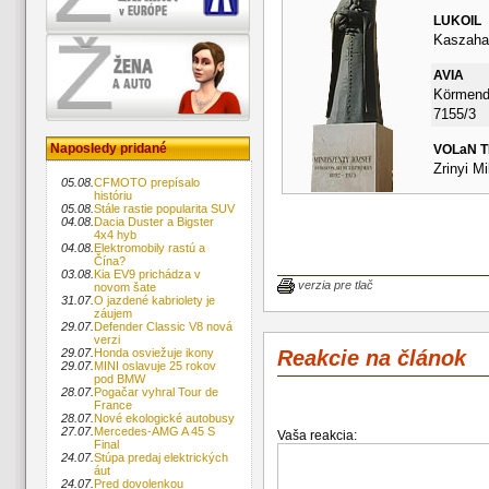
LUKOIL
Kaszahaz
AVIA
Körmendi
7155/3
Naposledy pridané
VOLaN 
Zrinyi Mi
05.08.
CFMOTO prepísalo
históriu
05.08.
Stále rastie popularita SUV
04.08.
Dacia Duster a Bigster
4x4 hyb
04.08.
Elektromobily rastú a
Čína?
03.08.
Kia EV9 prichádza v
verzia pre tlač
novom šate
31.07.
O jazdené kabriolety je
záujem
29.07.
Defender Classic V8 nová
verzi
Reakcie na článok
29.07.
Honda osviežuje ikony
29.07.
MINI oslavuje 25 rokov
pod BMW
28.07.
Pogačar vyhral Tour de
France
28.07.
Nové ekologické autobusy
27.07.
Mercedes-AMG A 45 S
Vaša reakcia:
Final
24.07.
Stúpa predaj elektrických
áut
24.07.
Pred dovolenkou