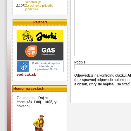
skontrolujte..
21.07.
Za pol roka pribudlo
jazdeniek
Partneri
Podpis:
vodicak.sk
Odpovedzte na kontrolnú otázku:
A
(bez správnej odpovede automat n
a obsah, ktorý ste napísali, sa str
Humor na cestách
Z autodielne: Daj mi
francuzák. Fúúj ... kľúč, ty
hovädo!