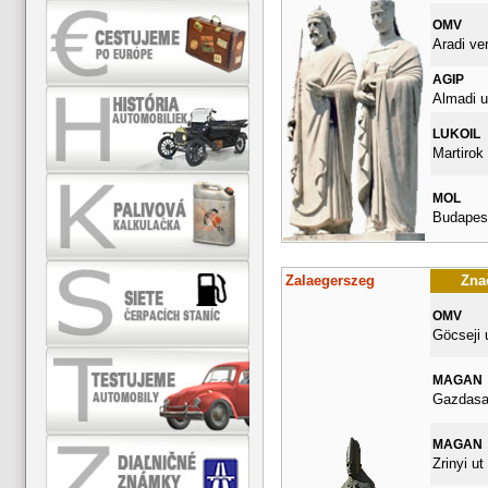
OMV
Aradi ve
AGIP
Almadi u
LUKOIL
Martirok 
MOL
Budapest
Zalaegerszeg
Znač
OMV
Göcseji 
MAGAN
Gazdasag
MAGAN
Zrinyi ut