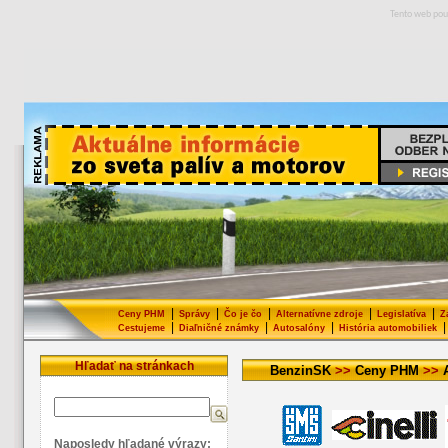
Tento web pou
|
|
|
|
|
Ceny PHM
Správy
Čo je čo
Alternatívne zdroje
Legislatíva
Z
|
|
|
|
Cestujeme
Diaľničné známky
Autosalóny
História automobiliek
Hľadať na stránkach
BenzinSK
>>
Ceny PHM
>>
Naposledy hľadané výrazy: