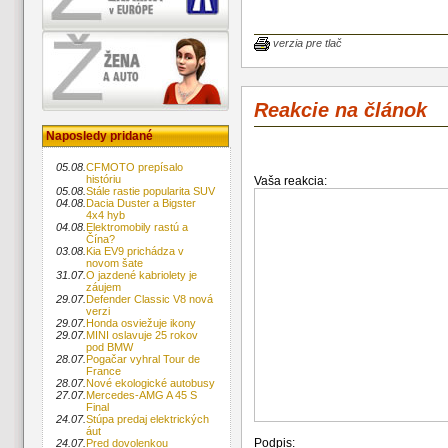
verzia pre tlač
Reakcie na článok
Naposledy pridané
05.08.
CFMOTO prepísalo
históriu
Vaša reakcia:
05.08.
Stále rastie popularita SUV
04.08.
Dacia Duster a Bigster
4x4 hyb
04.08.
Elektromobily rastú a
Čína?
03.08.
Kia EV9 prichádza v
novom šate
31.07.
O jazdené kabriolety je
záujem
29.07.
Defender Classic V8 nová
verzi
29.07.
Honda osviežuje ikony
29.07.
MINI oslavuje 25 rokov
pod BMW
28.07.
Pogačar vyhral Tour de
France
28.07.
Nové ekologické autobusy
27.07.
Mercedes-AMG A 45 S
Final
24.07.
Stúpa predaj elektrických
áut
Podpis:
24.07.
Pred dovolenkou