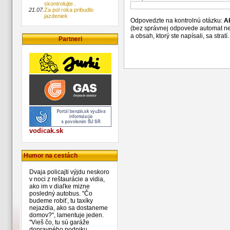
skontrolujte..
21.07.
Za pol roka pribudlo
jazdeniek
Odpovedzte na kontrolnú otázku:
A
(bez správnej odpovede automat n
a obsah, ktorý ste napísali, sa str
Partneri
vodicak.sk
Humor na cestách
Dvaja policajti výjdu neskoro
v noci z reštaurácie a vidia,
ako im v diaľke mizne
posledný autobus. "Čo
budeme robiť, tu taxíky
nejazdia, ako sa dostaneme
domov?", lamentuje jeden.
"Vieš čo, tu sú garáže
dopravného podniku,