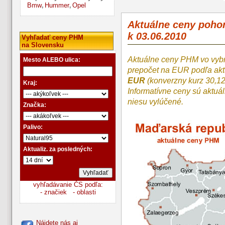
Bmw
Hummer
Opel
,
,
Aktuálne ceny poh
k 03.06.2010
Vyhľadať ceny PHM
na Slovensku
Aktuálne ceny PHM vo vyb
Mesto ALEBO ulica:
prepočet na EUR podľa a
EUR
(konverzny kurz 30,1
Kraj:
Informatívne ceny sú aktuá
niesu vylúčené.
Značka:
Palivo:
Aktualiz. za posledných:
vyhľadávanie ČS podľa:
- značiek
- oblasti
Nájdete nás aj