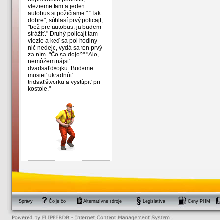
vlezieme tam a jeden
autobus si požičiame." "Tak
dobre", súhlasí prvý policajt,
"bež pre autobus, ja budem
strážiť." Druhý policajt tam
vlezie a keď sa pol hodiny
nič nedeje, vydá sa ten prvý
za ním. "Čo sa deje?" "Ale,
nemôžem nájsť
dvadsaťdvojku. Budeme
musieť ukradnúť
tridsaťštvorku a vystúpiť pri
kostole."
Správy
Čo je čo
Alternatívne zdroje
Legislatíva
Ceny PHM