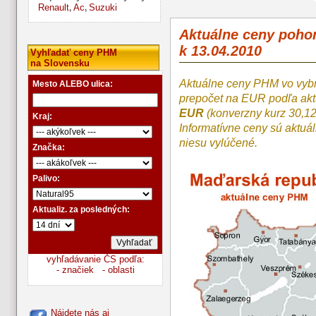
Renault
Ac
Suzuki
,
,
Aktuálne ceny poh
k 13.04.2010
Vyhľadať ceny PHM
na Slovensku
Aktuálne ceny PHM vo vyb
Mesto ALEBO ulica:
prepočet na EUR podľa a
EUR
(konverzny kurz 30,1
Kraj:
Informatívne ceny sú aktuá
niesu vylúčené.
Značka:
Palivo:
Aktualiz. za posledných:
vyhľadávanie ČS podľa:
- značiek
- oblasti
Nájdete nás aj