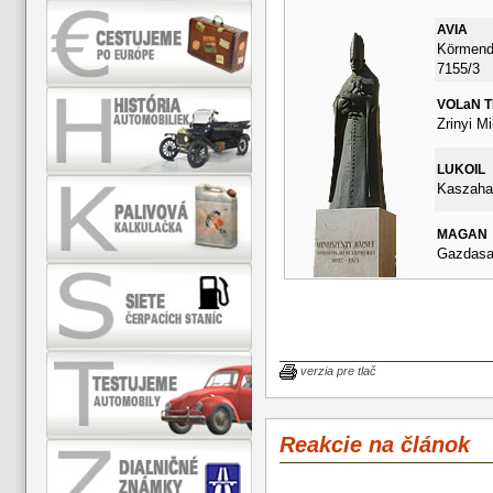
AVIA
Körmendi
7155/3
VOLaN 
Zrinyi Mi
LUKOIL
Kaszahaz
MAGAN
Gazdasag
verzia pre tlač
Reakcie na článok