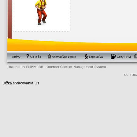
Správy
Čo je čo
Alternatívne zdroje
Legislatíva
Ceny PHM
ochran
Dĺžka spracovania: 1s