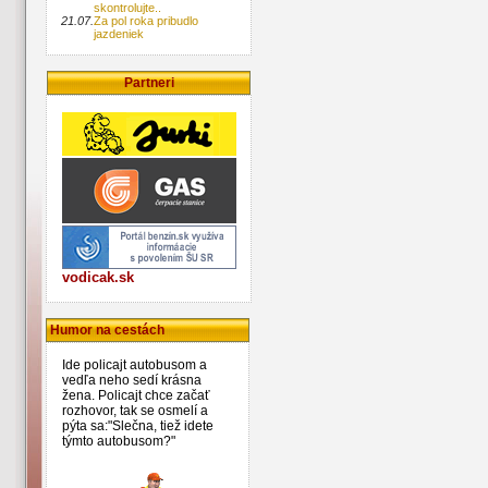
skontrolujte..
21.07.
Za pol roka pribudlo
jazdeniek
Partneri
vodicak.sk
Humor na cestách
Ide policajt autobusom a
vedľa neho sedí krásna
žena. Policajt chce začať
rozhovor, tak se osmelí a
pýta sa:"Slečna, tiež idete
týmto autobusom?"