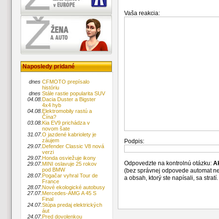
Vaša reakcia:
Naposledy pridané
dnes
CFMOTO prepísalo
históriu
dnes
Stále rastie popularita SUV
04.08.
Dacia Duster a Bigster
4x4 hyb
04.08.
Elektromobily rastú a
Čína?
03.08.
Kia EV9 prichádza v
novom šate
31.07.
O jazdené kabriolety je
záujem
Podpis:
29.07.
Defender Classic V8 nová
verzi
29.07.
Honda osviežuje ikony
Odpovedzte na kontrolnú otázku:
A
29.07.
MINI oslavuje 25 rokov
pod BMW
(bez správnej odpovede automat n
28.07.
Pogačar vyhral Tour de
a obsah, ktorý ste napísali, sa str
France
28.07.
Nové ekologické autobusy
27.07.
Mercedes-AMG A 45 S
Final
24.07.
Stúpa predaj elektrických
áut
24.07.
Pred dovolenkou