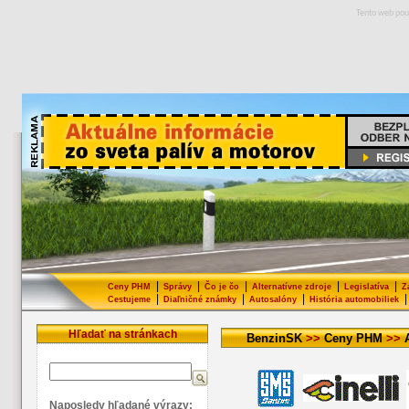
Tento web pou
|
|
|
|
|
Ceny PHM
Správy
Čo je čo
Alternatívne zdroje
Legislatíva
Z
|
|
|
|
Cestujeme
Diaľničné známky
Autosalóny
História automobiliek
Hľadať na stránkach
BenzinSK
>>
Ceny PHM
>>
Naposledy hľadané výrazy: