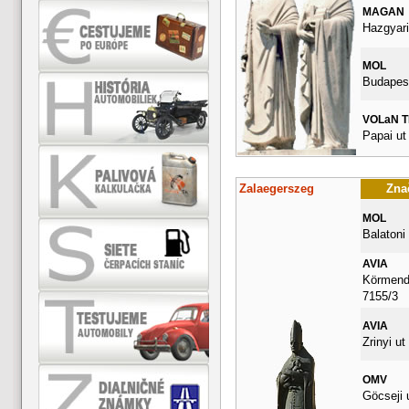
MAGAN
Hazgyari
MOL
Budapest
VOLaN 
Papai ut
Zalaegerszeg
Znač
MOL
Balatoni 
AVIA
Körmendi
7155/3
AVIA
Zrinyi ut
OMV
Göcseji 