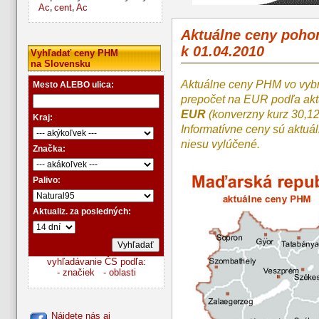
Ac
cent
Ac
,
,
Aktuálne ceny poh
k 01.04.2010
Vyhľadať ceny PHM
na Slovensku
Aktuálne ceny PHM vo vyb
Mesto ALEBO ulica:
prepočet na EUR podľa a
EUR
(konverzny kurz 30,1
Kraj:
Informatívne ceny sú aktuá
niesu vylúčené.
Značka:
Palivo:
Aktualiz. za posledných:
vyhľadávanie ČS podľa:
- značiek
- oblasti
Nájdete nás aj