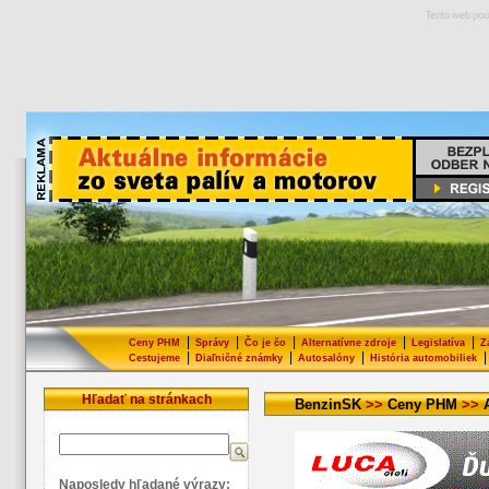
Tento web pou
|
|
|
|
|
Ceny PHM
Správy
Čo je čo
Alternatívne zdroje
Legislatíva
Z
|
|
|
|
Cestujeme
Diaľničné známky
Autosalóny
História automobiliek
Hľadať na stránkach
BenzinSK
>>
Ceny PHM
>>
Naposledy hľadané výrazy: