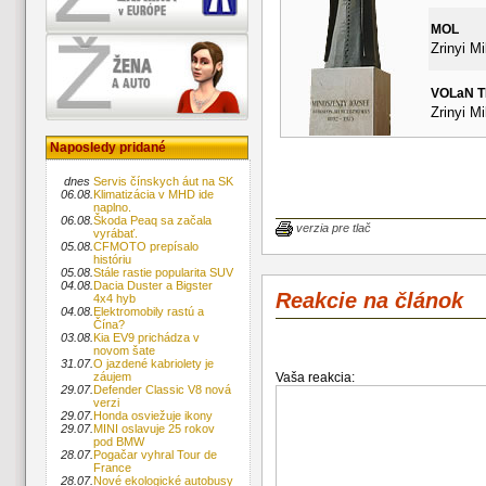
MOL
Zrinyi Mi
VOLaN 
Zrinyi Mi
Naposledy pridané
dnes
Servis čínskych áut na SK
06.08.
Klimatizácia v MHD ide
naplno.
06.08.
Škoda Peaq sa začala
verzia pre tlač
vyrábať.
05.08.
CFMOTO prepísalo
históriu
05.08.
Stále rastie popularita SUV
04.08.
Dacia Duster a Bigster
Reakcie na článok
4x4 hyb
04.08.
Elektromobily rastú a
Čína?
03.08.
Kia EV9 prichádza v
novom šate
31.07.
O jazdené kabriolety je
Vaša reakcia:
záujem
29.07.
Defender Classic V8 nová
verzi
29.07.
Honda osviežuje ikony
29.07.
MINI oslavuje 25 rokov
pod BMW
28.07.
Pogačar vyhral Tour de
France
28.07.
Nové ekologické autobusy