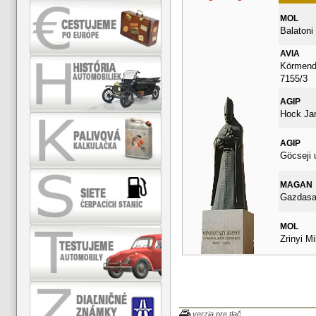
MOL
Balatoni 
AVIA
Körmendi
7155/3
AGIP
Hock Ja
AGIP
Göcseji 
MAGAN
Gazdasag
MOL
Zrinyi Mi
verzia pre tlač