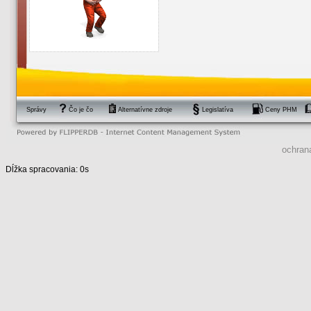
Správy
Čo je čo
Alternatívne zdroje
Legislatíva
Ceny PHM
ochran
Dĺžka spracovania: 0s