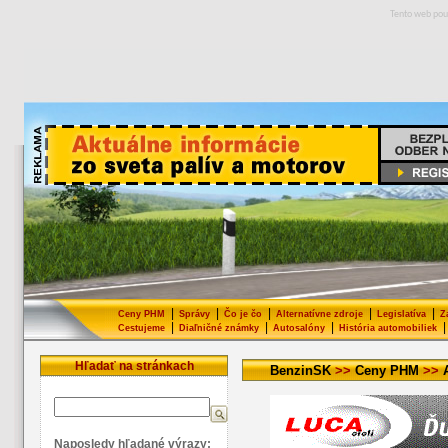
Tento web pou
|
|
|
|
|
Ceny PHM
Správy
Čo je čo
Alternatívne zdroje
Legislatíva
Z
|
|
|
|
Cestujeme
Diaľničné známky
Autosalóny
História automobiliek
Hľadať na stránkach
BenzinSK
>>
Ceny PHM
>>
Naposledy hľadané výrazy: