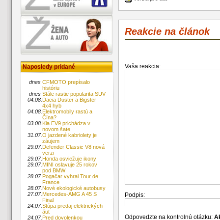
Reakcie na článok
Vaša reakcia:
Naposledy pridané
dnes
CFMOTO prepísalo
históriu
dnes
Stále rastie popularita SUV
04.08.
Dacia Duster a Bigster
4x4 hyb
04.08.
Elektromobily rastú a
Čína?
03.08.
Kia EV9 prichádza v
novom šate
31.07.
O jazdené kabriolety je
záujem
29.07.
Defender Classic V8 nová
verzi
29.07.
Honda osviežuje ikony
29.07.
MINI oslavuje 25 rokov
pod BMW
28.07.
Pogačar vyhral Tour de
France
28.07.
Nové ekologické autobusy
27.07.
Mercedes-AMG A 45 S
Podpis:
Final
24.07.
Stúpa predaj elektrických
áut
Odpovedzte na kontrolnú otázku:
A
24.07.
Pred dovolenkou