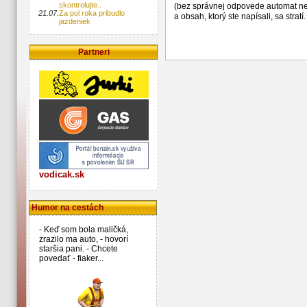
skontrolujte..
(bez správnej odpovede automat n
21.07.
Za pol roka pribudlo
a obsah, ktorý ste napísali, sa str
jazdeniek
Partneri
vodicak.sk
Humor na cestách
- Keď som bola maličká,
zrazilo ma auto, - hovorí
staršia pani. - Chcete
povedať - fiaker...