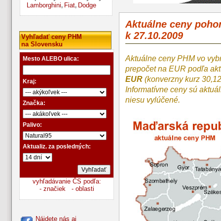
Lamborghini
Fiat
Dodge
,
,
Aktuálne ceny poh
k 27.10.2009
Vyhľadať ceny PHM
na Slovensku
Aktuálne ceny PHM vo vyb
Mesto ALEBO ulica:
prepočet na EUR podľa a
EUR
(konverzny kurz 30,1
Kraj:
Informatívne ceny sú aktuá
niesu vylúčené.
Značka:
Palivo:
Aktualiz. za posledných:
vyhľadávanie ČS podľa:
- značiek
- oblasti
Nájdete nás aj