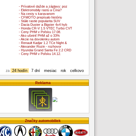
- Prívalové dažde a záplavy: poz
- Elektromobily rastú a Čína?
- Na cesty s karavanom
- CFMOTO prepísalo históriu
- Stále rastie popularita SUV
- Dacia Duster a Bigster 4x4 hyb
- Honda CR-V 1.5 VTEC Turbo CVT
- Ceny PHM v Poľsku 17.08.
- Ako ušetriť PHM až o 33%
- Akcie na dovolenku autom
- Renault Kadjar 1.2 TCe Night &
- Alexander Rozin - rozhovor
- Hyundai Grand Santa Fe 2.2 CRD
- Ceny PHM v Poľsku 14.12.
24 hodín
7 dní
mesiac
rok
celkovo
za
Reklama
Značky automobiliek