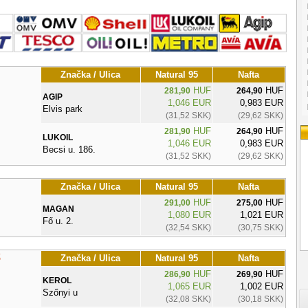
Značka / Ulica
Natural 95
Nafta
HUF
HUF
281,90
264,90
AGIP
1,046 EUR
0,983 EUR
Elvis park
(31,52 SKK)
(29,62 SKK)
HUF
HUF
281,90
264,90
LUKOIL
1,046 EUR
0,983 EUR
Becsi u. 186.
(31,52 SKK)
(29,62 SKK)
Značka / Ulica
Natural 95
Nafta
HUF
HUF
291,00
275,00
MAGAN
1,080 EUR
1,021 EUR
Fő u. 2.
(32,54 SKK)
(30,75 SKK)
ő
Značka / Ulica
Natural 95
Nafta
HUF
HUF
286,90
269,90
KEROL
1,065 EUR
1,002 EUR
Szőnyi u
(32,08 SKK)
(30,18 SKK)