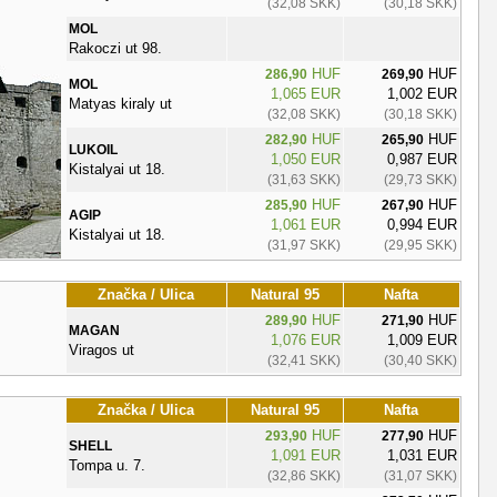
(32,08 SKK)
(30,18 SKK)
MOL
Rakoczi ut 98.
HUF
HUF
286,90
269,90
MOL
1,065 EUR
1,002 EUR
Matyas kiraly ut
(32,08 SKK)
(30,18 SKK)
HUF
HUF
282,90
265,90
LUKOIL
1,050 EUR
0,987 EUR
Kistalyai ut 18.
(31,63 SKK)
(29,73 SKK)
HUF
HUF
285,90
267,90
AGIP
1,061 EUR
0,994 EUR
Kistalyai ut 18.
(31,97 SKK)
(29,95 SKK)
Značka / Ulica
Natural 95
Nafta
HUF
HUF
289,90
271,90
MAGAN
1,076 EUR
1,009 EUR
Viragos ut
(32,41 SKK)
(30,40 SKK)
Značka / Ulica
Natural 95
Nafta
HUF
HUF
293,90
277,90
SHELL
1,091 EUR
1,031 EUR
Tompa u. 7.
(32,86 SKK)
(31,07 SKK)