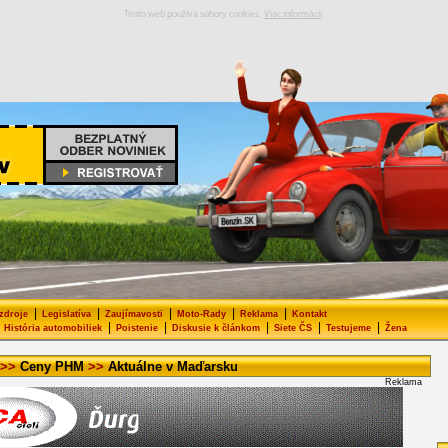
Tento web používa súbory cookies.
Viac informácií
.
|
|
|
|
|
 zdroje
Legislatíva
Zaujímavosti
Moto-Rady
Reklama
Kontakt
|
|
|
|
|
História automobiliek
Poistenie
Diskusie k článkom
Siete ČS
Testujeme
Žena
>>
Ceny PHM
>>
Aktuálne v Maďarsku
Reklama