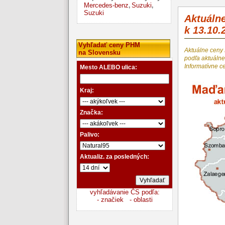
Mercedes-benz
Suzuki
,
,
Suzuki
Aktuáln
k 13.10.
Vyhľadať ceny PHM
Aktuálne ceny
na Slovensku
podľa aktuál
Informatívne c
Mesto ALEBO ulica:
Kraj:
Značka:
Palivo:
Aktualiz. za posledných:
vyhľadávanie ČS podľa:
- značiek
- oblasti