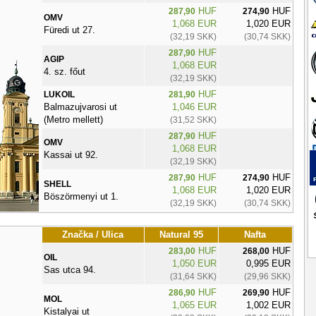
HUF
HUF
287,90
274,90
OMV
1,068 EUR
1,020 EUR
Füredi ut 27.
(32,19 SKK)
(30,74 SKK)
HUF
287,90
AGIP
1,068 EUR
4. sz. főut
(32,19 SKK)
HUF
LUKOIL
281,90
Balmazujvarosi ut
1,046 EUR
(Metro mellett)
(31,52 SKK)
HUF
287,90
OMV
1,068 EUR
Kassai ut 92.
(32,19 SKK)
HUF
HUF
287,90
274,90
SHELL
1,068 EUR
1,020 EUR
Böszörmenyi ut 1.
(32,19 SKK)
(30,74 SKK)
Značka / Ulica
Natural 95
Nafta
HUF
HUF
283,00
268,00
OIL
1,050 EUR
0,995 EUR
Sas utca 94.
(31,64 SKK)
(29,96 SKK)
HUF
HUF
286,90
269,90
MOL
1,065 EUR
1,002 EUR
Kistalyai ut