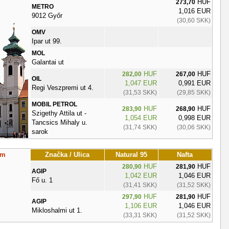
HUF
273,70
METRO
1,016 EUR
9012 Győr
(30,60 SKK)
OMV
Ipar ut 99.
MOL
Galantai ut
HUF
HUF
282,00
267,00
OIL
1,047 EUR
0,991 EUR
Regi Veszpremi ut 4.
(31,53 SKK)
(29,85 SKK)
MOBIL PETROL
HUF
HUF
283,90
268,90
Szigethy Attila ut -
1,054 EUR
0,998 EUR
Tancsics Mihaly u.
(31,74 SKK)
(30,06 SKK)
sarok
om
Značka / Ulica
Natural 95
Nafta
HUF
HUF
280,90
281,90
AGIP
1,042 EUR
1,046 EUR
Fő u. 1
(31,41 SKK)
(31,52 SKK)
HUF
HUF
297,90
281,90
AGIP
1,106 EUR
1,046 EUR
Mikloshalmi ut 1.
(33,31 SKK)
(31,52 SKK)