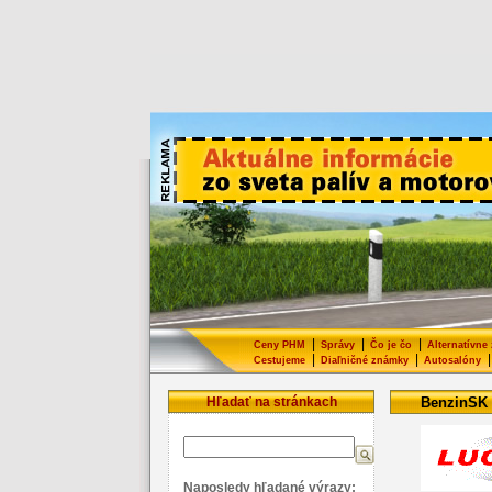
|
|
|
Ceny PHM
Správy
Čo je čo
Alternatívne
|
|
|
Cestujeme
Diaľničné známky
Autosalóny
Hľadať na stránkach
BenzinSK
Naposledy hľadané výrazy: