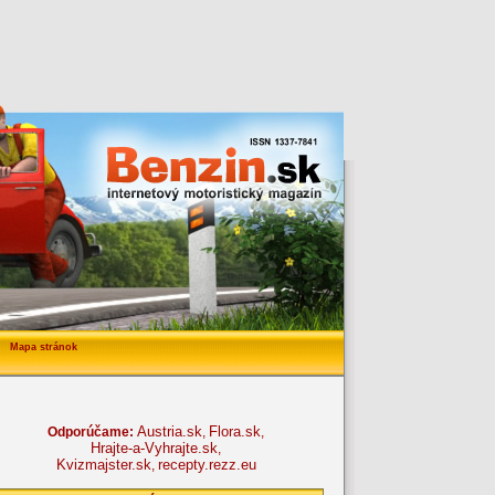
Mapa stránok
Austria.sk
Flora.sk
Odporúčame:
,
,
Hrajte-a-Vyhrajte.sk
,
Kvizmajster.sk
recepty.rezz.eu
,