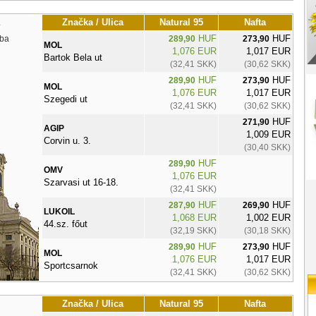
Značka / Ulica
Natural 95
Nafta
HUF
HUF
ba
289,90
273,90
MOL
1,076 EUR
1,017 EUR
Bartok Bela ut
(32,41 SKK)
(30,62 SKK)
HUF
HUF
289,90
273,90
MOL
1,076 EUR
1,017 EUR
Szegedi ut
(32,41 SKK)
(30,62 SKK)
HUF
271,90
AGIP
1,009 EUR
Corvin u. 3.
(30,40 SKK)
HUF
289,90
OMV
1,076 EUR
Szarvasi ut 16-18.
(32,41 SKK)
HUF
HUF
287,90
269,90
LUKOIL
1,068 EUR
1,002 EUR
44.sz. főut
(32,19 SKK)
(30,18 SKK)
HUF
HUF
289,90
273,90
MOL
1,076 EUR
1,017 EUR
Sportcsarnok
(32,41 SKK)
(30,62 SKK)
Značka / Ulica
Natural 95
Nafta