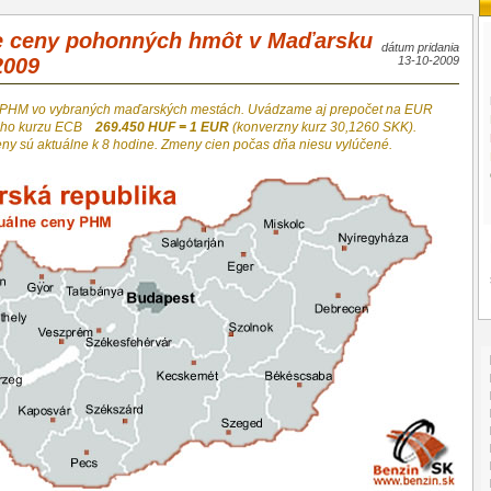
e ceny pohonných hmôt v Maďarsku
dátum pridania
2009
13-10-2009
 PHM vo vybraných maďarských mestách. Uvádzame aj prepočet na EUR
neho kurzu ECB
269.450 HUF = 1 EUR
(konverzny kurz 30,1260 SKK).
eny sú aktuálne k 8 hodine. Zmeny cien počas dňa niesu vylúčené.