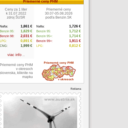
Priemerné ceny PHM
Ceny za 1 liter
Priemerné ceny
k 31.07.2022
30.07-05.08.2026
zdroj ŠUSR
podľa Benzin.SK
1,861 €
1,726 €
Nafta:
Nafta:
1,829 €
1,712 €
Benzin 95:
Benzin 95:
2,031 €
1,714 €
Benzin 98:
Benzin 95+:
0,891 €
1,911 €
LPG:
Benzin 99+:
1,999 €
0,812 €
CNG:
LPG:
viac info
...
Priemerné ceny PHM
v okresoch
slovenska, kliknite na
mapku
Reklama