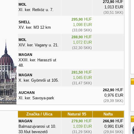
HUF
272,90
MOL
1,013 EUR
XI. ker. Retköz u. 7.
(30,51 SKK)
HUF
295,90
SHELL
1,098 EUR
XV. ker. M3 12 km
(33,08 SKK)
HUF
288,90
MOL
1,072 EUR
XIV. ker. Vagany u. 21.
(32,30 SKK)
MAGAN
XXIII. ker. Haraszti ut
48.
HUF
281,50
MAGAN
1,045 EUR
X. ker. Gyömrői ut 105.
(31,47 SKK)
HUF
262,90
AUCHAN
0,976 EUR
XI. ker. Savoya-park
(29,39 SKK)
Značka / Ulica
Natural 95
Nafta
HUF
HUF
MAGAN
279,90
266,90
Balmazujvarosi ut 10.
1,039 EUR
0,991 EUR
33.főut bevezető
(31,29 SKK)
(29,84 SKK)