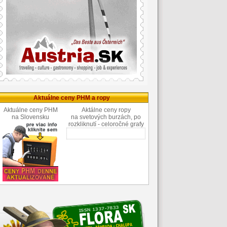
Aktuálne ceny PHM a ropy
Aktuálne ceny PHM
Aktálne ceny ropy
na Slovensku
na svetových burzách, po
rozkliknutí - celoročné grafy