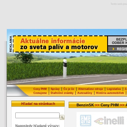
Tento web pou
|
|
|
|
|
Ceny PHM
Správy
Čo je čo
Alternatívne zdroje
Legislatíva
Z
|
|
|
|
Cestujeme
Diaľničné známky
Autosalóny
História automobiliek
Hľadať na stránkach
BenzinSK
>>
Ceny PHM
>>
Naposledy hľadané výrazy: