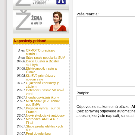
Vaša reakcia:
Naposledy pridané
dnes
CFMOTO prepísalo
históriu
dnes
Stále rastie popularita SUV
04.08.
Dacia Duster a Bigster
4x4 hyb
04.08.
Elektromobily rastú a
Čína?
03.08.
Kia EV9 prichádza v
novom šate
31.07.
O jazdené kabriolety je
záujem
29.07.
Defender Classic V8 nová
Podpis:
verzi
29.07.
Honda osviežuje ikony
29.07.
MINI oslavuje 25 rokov
pod BMW
Odpovedzte na kontrolnú otázku:
A
28.07.
Pogačar vyhral Tour de
(bez správnej odpovede automat n
France
a obsah, ktorý ste napísali, sa str
28.07.
Nové ekologické autobusy
27.07.
Mercedes-AMG A 45 S
Final
24.07.
Stúpa predaj elektrických
áut
24.07.
Pred dovolenkou