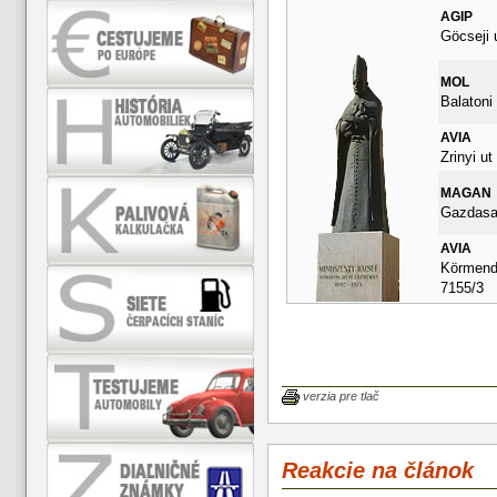
AGIP
Göcseji 
MOL
Balatoni 
AVIA
Zrinyi ut
MAGAN
Gazdasag
AVIA
Körmendi
7155/3
verzia pre tlač
Reakcie na článok