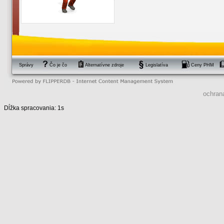
Správy
Čo je čo
Alternatívne zdroje
Legislatíva
Ceny PHM
ochran
Dĺžka spracovania: 1s