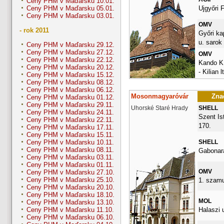
Ceny PHM v Maďarsku 10.01.
Ujgyőri F
Ceny PHM v Maďarsku 05.01.
Ceny PHM v Maďarsku 03.01.
OMV
- rok 2011
Győri ka
u. sarok
Ceny PHM v Maďarsku 29.12.
Ceny PHM v Maďarsku 27.12.
OMV
Ceny PHM v Maďarsku 22.12.
Kando K.
Ceny PHM v Maďarsku 20.12.
- Kilian l
Ceny PHM v Maďarsku 15.12.
Ceny PHM v Maďarsku 08.12.
Ceny PHM v Maďarsku 06.12.
Mosonmagyaróvár
Znač
Ceny PHM v Maďarsku 01.12.
Ceny PHM v Maďarsku 29.11.
Uhorské Staré Hrady
SHELL
Ceny PHM v Maďarsku 24.11.
Szent Ist
Ceny PHM v Maďarsku 22.11.
170.
Ceny PHM v Maďarsku 17.11.
Ceny PHM v Maďarsku 15.11.
SHELL
Ceny PHM v Maďarsku 10.11.
Ceny PHM v Maďarsku 08.11.
Gabonara
Ceny PHM v Maďarsku 03.11.
Ceny PHM v Maďarsku 01.11.
OMV
Ceny PHM v Maďarsku 27.10.
Ceny PHM v Maďarsku 25.10.
1. szamu
Ceny PHM v Maďarsku 20.10.
Ceny PHM v Maďarsku 18.10.
MOL
Ceny PHM v Maďarsku 13.10.
Halaszi 
Ceny PHM v Maďarsku 11.10.
Ceny PHM v Maďarsku 06.10.