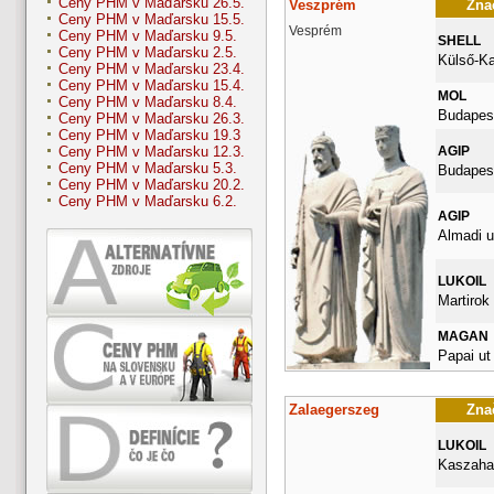
Ceny PHM v Maďarsku 26.5.
Veszprém
Znač
Ceny PHM v Maďarsku 15.5.
Vesprém
Ceny PHM v Maďarsku 9.5.
SHELL
Ceny PHM v Maďarsku 2.5.
Külső-Ka
Ceny PHM v Maďarsku 23.4.
Ceny PHM v Maďarsku 15.4.
MOL
Ceny PHM v Maďarsku 8.4.
Budapest
Ceny PHM v Maďarsku 26.3.
Ceny PHM v Maďarsku 19.3
AGIP
Ceny PHM v Maďarsku 12.3.
Ceny PHM v Maďarsku 5.3.
Budapest
Ceny PHM v Maďarsku 20.2.
Ceny PHM v Maďarsku 6.2.
AGIP
Almadi u
LUKOIL
Martirok 
MAGAN
Papai ut
Zalaegerszeg
Znač
LUKOIL
Kaszahaz