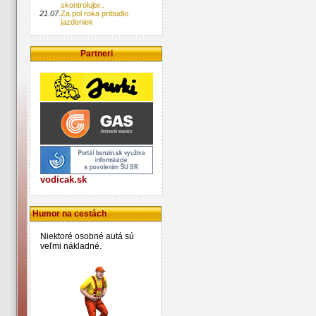
skontrolujte..
21.07.
Za pol roka pribudlo
jazdeniek
Partneri
vodicak.sk
Humor na cestách
Niektoré osobné autá sú
veľmi nákladné.