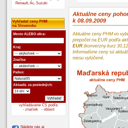
Renault
Ac
Suzuki
,
,
Aktuálne ceny poh
k 08.09.2009
Vyhľadať ceny PHM
na Slovensku
Aktuálne ceny PHM vo vyb
Mesto ALEBO ulica:
prepočet na EUR podľa a
EUR
(konverzny kurz 30,1
Kraj:
Informatívne ceny sú aktuá
niesu vylúčené.
Značka:
Palivo:
Aktualiz. za posledných:
vyhľadávanie ČS podľa:
- značiek
- oblasti
Nájdete nás aj