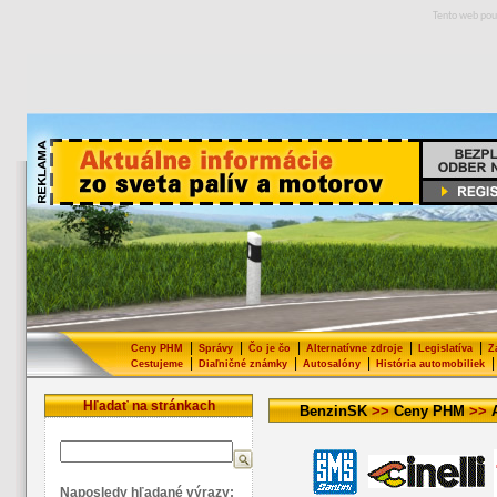
Tento web pou
|
|
|
|
|
Ceny PHM
Správy
Čo je čo
Alternatívne zdroje
Legislatíva
Z
|
|
|
|
Cestujeme
Diaľničné známky
Autosalóny
História automobiliek
Hľadať na stránkach
BenzinSK
>>
Ceny PHM
>>
Naposledy hľadané výrazy: