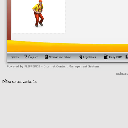
Správy
Čo je čo
Alternatívne zdroje
Legislatíva
Ceny PHM
ochran
Dĺžka spracovania: 1s