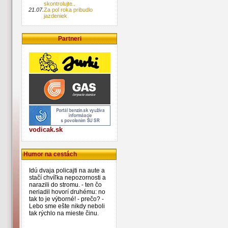
skontrolujte..
21.07.
Za pol roka pribudlo
jazdeniek
Partneri
vodicak.sk
Humor na cestách
Idú dvaja policajti na aute a
stačí chvíľka nepozornosti a
narazili do stromu. - ten čo
neriadil hovorí druhému: no
tak to je výborné! - prečo? -
Lebo sme ešte nikdy neboli
tak rýchlo na mieste činu.