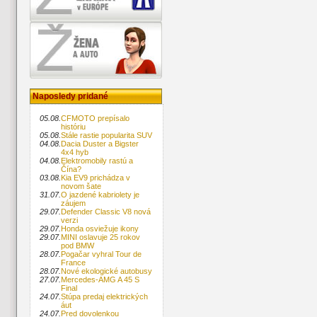
Naposledy pridané
05.08.
CFMOTO prepísalo
históriu
05.08.
Stále rastie popularita SUV
04.08.
Dacia Duster a Bigster
4x4 hyb
04.08.
Elektromobily rastú a
Čína?
03.08.
Kia EV9 prichádza v
novom šate
31.07.
O jazdené kabriolety je
záujem
29.07.
Defender Classic V8 nová
verzi
29.07.
Honda osviežuje ikony
29.07.
MINI oslavuje 25 rokov
pod BMW
28.07.
Pogačar vyhral Tour de
France
28.07.
Nové ekologické autobusy
27.07.
Mercedes-AMG A 45 S
Final
24.07.
Stúpa predaj elektrických
áut
24.07.
Pred dovolenkou