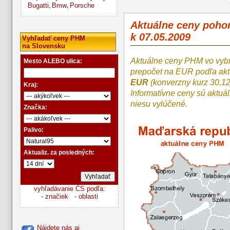
Bugatti
Bmw
Porsche
,
,
Aktuálne ceny poh
k 07.05.2009
Vyhľadať ceny PHM
na Slovensku
Aktuálne ceny PHM vo vyb
Mesto ALEBO ulica:
prepočet na EUR podľa a
EUR
(konverzny kurz 30,1
Kraj:
Informatívne ceny sú aktuá
niesu vylúčené.
Značka:
Palivo:
Aktualiz. za posledných:
vyhľadávanie ČS podľa:
- značiek
- oblasti
Nájdete nás aj