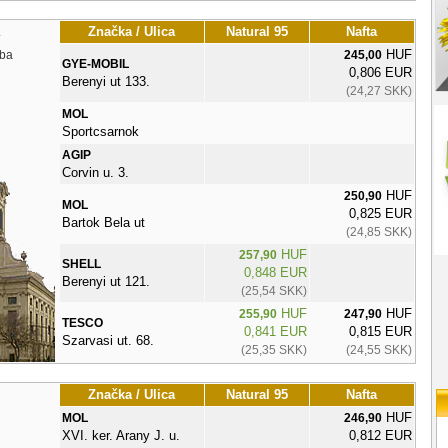
Značka / Ulica
Natural 95
Nafta
HUF
ba
245,00
GYE-MOBIL
0,806 EUR
Berenyi ut 133.
(24,27 SKK)
MOL
Sportcsarnok
AGIP
Corvin u. 3.
HUF
250,90
MOL
0,825 EUR
Bartok Bela ut
(24,85 SKK)
HUF
257,90
SHELL
0,848 EUR
Berenyi ut 121.
(25,54 SKK)
HUF
HUF
255,90
247,90
TESCO
0,841 EUR
0,815 EUR
Szarvasi ut. 68.
(25,35 SKK)
(24,55 SKK)
Značka / Ulica
Natural 95
Nafta
HUF
MOL
246,90
XVI. ker. Arany J. u.
0,812 EUR