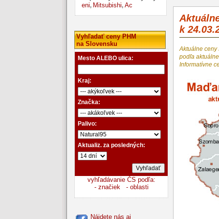
eni
Mitsubishi
Ac
,
,
Aktuáln
k 24.03.
Vyhľadať ceny PHM
na Slovensku
Aktuálne ceny
podľa aktuál
Mesto ALEBO ulica:
Informatívne c
Kraj:
Značka:
Palivo:
Aktualiz. za posledných:
vyhľadávanie ČS podľa:
- značiek
- oblasti
Nájdete nás aj