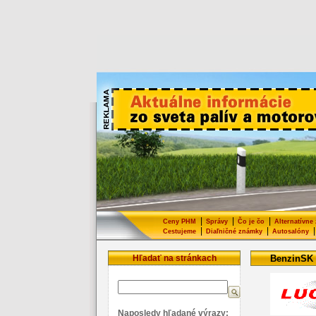
|
|
|
Ceny PHM
Správy
Čo je čo
Alternatívne
|
|
|
Cestujeme
Diaľničné známky
Autosalóny
Hľadať na stránkach
BenzinSK
Naposledy hľadané výrazy: