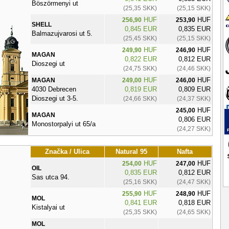
Böszörmenyi ut
(25,35 SKK)
(25,15 SKK)
HUF
HUF
256,90
253,90
SHELL
0,845 EUR
0,835 EUR
Balmazujvarosi ut 5.
(25,45 SKK)
(25,15 SKK)
HUF
HUF
249,90
246,90
MAGAN
0,822 EUR
0,812 EUR
Dioszegi ut
(24,75 SKK)
(24,46 SKK)
HUF
HUF
MAGAN
249,00
246,00
4030 Debrecen
0,819 EUR
0,809 EUR
Dioszegi ut 3-5.
(24,66 SKK)
(24,37 SKK)
HUF
245,00
MAGAN
0,806 EUR
Monostorpalyi ut 65/a
(24,27 SKK)
Značka / Ulica
Natural 95
Nafta
HUF
HUF
254,00
247,00
OIL
0,835 EUR
0,812 EUR
Sas utca 94.
(25,16 SKK)
(24,47 SKK)
HUF
HUF
255,90
248,90
MOL
0,841 EUR
0,818 EUR
Kistalyai ut
(25,35 SKK)
(24,65 SKK)
MOL