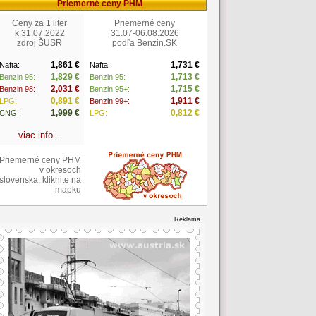
Priemerné ceny PHM
Ceny za 1 liter
Priemerné ceny
k 31.07.2022
31.07-06.08.2026
zdroj ŠUSR
podľa Benzin.SK
1,861 €
1,731 €
Nafta:
Nafta:
1,829 €
1,713 €
Benzin 95:
Benzin 95:
2,031 €
1,715 €
Benzin 98:
Benzin 95+:
0,891 €
1,911 €
LPG:
Benzin 99+:
1,999 €
0,812 €
CNG:
LPG:
viac info
...
Priemerné ceny PHM
v okresoch
slovenska, kliknite na
mapku
Reklama