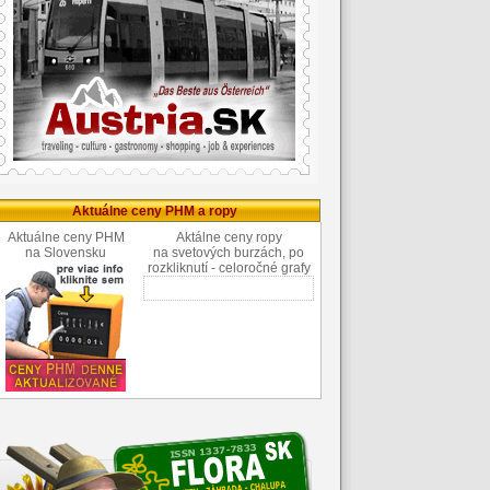
Aktuálne ceny PHM a ropy
Aktuálne ceny PHM
Aktálne ceny ropy
na Slovensku
na svetových burzách, po
rozkliknutí - celoročné grafy