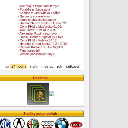
- Aké majú Slováci radi farby?
- Pomôže pri kúpe auta
- Sezóna v Chorvátsku začína
- Na cesty s karavanom
- Akcie na dovolenku autom
- Honda CR-V 1.5 VTEC Turbo CVT
- Ceny PHM v Maďarsku 01.09.
- Ako ušetriť PHM až o 33%
- Alexander Rozin - rozhovor
- Dacia Duster a Bigster 4x4 hyb
- Ceny PHM v Poľsku 14.12.
- Hyundai Grand Santa Fe 2.2 CRD
- Renault Kadjar 1.2 TCe Night &
- Typy karosérií
- Vozidlá podliehajúce mýtu
24 hodín
7 dní
mesiac
rok
celkovo
za
Reklama
Značky automobiliek