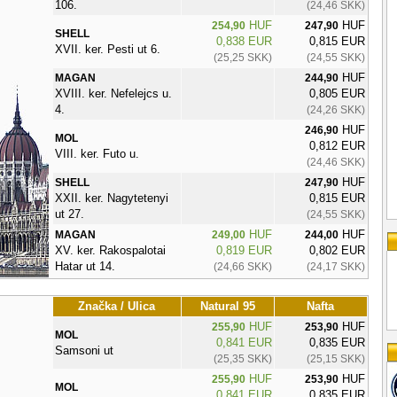
106.
(24,46 SKK)
HUF
HUF
254,90
247,90
SHELL
0,838 EUR
0,815 EUR
XVII. ker. Pesti ut 6.
(25,25 SKK)
(24,55 SKK)
HUF
MAGAN
244,90
XVIII. ker. Nefelejcs u.
0,805 EUR
4.
(24,26 SKK)
HUF
246,90
MOL
0,812 EUR
VIII. ker. Futo u.
(24,46 SKK)
HUF
SHELL
247,90
XXII. ker. Nagytetenyi
0,815 EUR
ut 27.
(24,55 SKK)
HUF
HUF
MAGAN
249,00
244,00
XV. ker. Rakospalotai
0,819 EUR
0,802 EUR
Hatar ut 14.
(24,66 SKK)
(24,17 SKK)
Značka / Ulica
Natural 95
Nafta
HUF
HUF
255,90
253,90
MOL
0,841 EUR
0,835 EUR
Samsoni ut
(25,35 SKK)
(25,15 SKK)
HUF
HUF
255,90
253,90
MOL
0,841 EUR
0,835 EUR