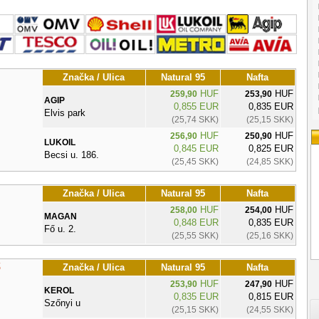
Značka / Ulica
Natural 95
Nafta
HUF
HUF
259,90
253,90
AGIP
0,855 EUR
0,835 EUR
Elvis park
(25,74 SKK)
(25,15 SKK)
HUF
HUF
256,90
250,90
LUKOIL
0,845 EUR
0,825 EUR
Becsi u. 186.
(25,45 SKK)
(24,85 SKK)
Značka / Ulica
Natural 95
Nafta
HUF
HUF
258,00
254,00
MAGAN
0,848 EUR
0,835 EUR
Fő u. 2.
(25,55 SKK)
(25,16 SKK)
ő
Značka / Ulica
Natural 95
Nafta
HUF
HUF
253,90
247,90
KEROL
0,835 EUR
0,815 EUR
Szőnyi u
(25,15 SKK)
(24,55 SKK)