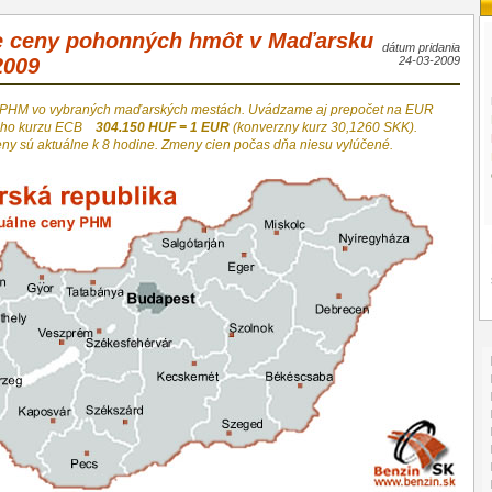
e ceny pohonných hmôt v Maďarsku
dátum pridania
2009
24-03-2009
 PHM vo vybraných maďarských mestách. Uvádzame aj prepočet na EUR
neho kurzu ECB
304.150 HUF = 1 EUR
(konverzny kurz 30,1260 SKK).
eny sú aktuálne k 8 hodine. Zmeny cien počas dňa niesu vylúčené.