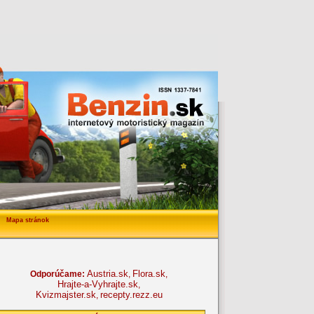
Mapa stránok
Austria.sk
Flora.sk
Odporúčame:
,
,
Hrajte-a-Vyhrajte.sk
,
Kvizmajster.sk
recepty.rezz.eu
,