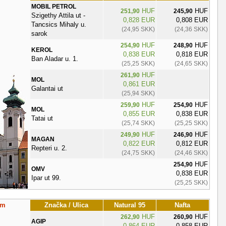
MOBIL PETROL
HUF
HUF
251,90
245,90
Szigethy Attila ut -
0,828 EUR
0,808 EUR
Tancsics Mihaly u.
(24,95 SKK)
(24,36 SKK)
sarok
HUF
HUF
254,90
248,90
KEROL
0,838 EUR
0,818 EUR
Ban Aladar u. 1.
(25,25 SKK)
(24,65 SKK)
HUF
261,90
MOL
0,861 EUR
Galantai ut
(25,94 SKK)
HUF
HUF
259,90
254,90
MOL
0,855 EUR
0,838 EUR
Tatai ut
(25,74 SKK)
(25,25 SKK)
HUF
HUF
249,90
246,90
MAGAN
0,822 EUR
0,812 EUR
Repteri u. 2.
(24,75 SKK)
(24,46 SKK)
HUF
254,90
OMV
0,838 EUR
Ipar ut 99.
(25,25 SKK)
om
Značka / Ulica
Natural 95
Nafta
HUF
HUF
262,90
260,90
AGIP
0,864 EUR
0,858 EUR