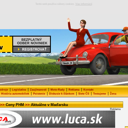
Tento web používa súbory cookies.
Viac informácií
.
|
|
|
|
|
 zdroje
Legislatíva
Zaujímavosti
Moto-Rady
Reklama
Kontakt
|
|
|
|
|
História automobiliek
Poistenie
Diskusie k článkom
Siete ČS
Testujeme
Žena
>>
Ceny PHM
>>
Aktuálne v Maďarsku
Reklama