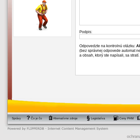
Podpis:
Odpovedzte na kontrolnú otázku:
A
(bez správnej odpovede automat n
a obsah, ktorý ste napísali, sa str
Správy
Čo je čo
Alternatívne zdroje
Legislatíva
Ceny PHM
ochran