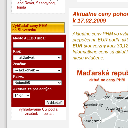
Land Rover
Ssangyong
,
,
Honda
Aktuálne ceny poh
k 17.02.2009
Vyhľadať ceny PHM
na Slovensku
Aktuálne ceny PHM vo vyb
Mesto ALEBO ulica:
prepočet na EUR podľa a
EUR
(konverzny kurz 30,1
Kraj:
Informatívne ceny sú aktuá
niesu vylúčené.
Značka:
Palivo:
Aktualiz. za posledných:
vyhľadávanie ČS podľa:
- značiek
- oblasti