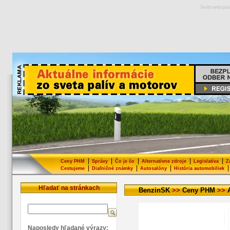
Tento web pou
|
|
|
|
|
Ceny PHM
Správy
Čo je čo
Alternatívne zdroje
Legislatíva
Z
|
|
|
|
Cestujeme
Diaľničné známky
Autosalóny
História automobiliek
Hľadať na stránkach
BenzinSK
>>
Ceny PHM
>>
Naposledy hľadané výrazy: