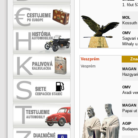
1. főut 
MOL
Kossuth 
OMV
Sagvari u
Mihaly u.
Veszprém
Znač
Vesprém
MAGAN
Hazgyari
OMV
Aradi ve
MAGAN
Papai ut
AGIP
Budapest