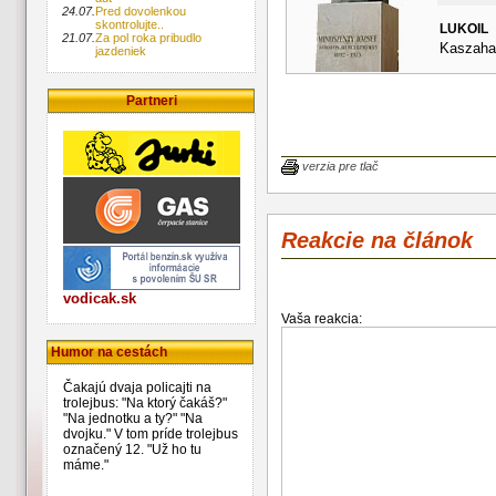
24.07.
Pred dovolenkou
skontrolujte..
LUKOIL
21.07.
Za pol roka pribudlo
Kaszahaz
jazdeniek
Partneri
verzia pre tlač
Reakcie na článok
vodicak.sk
Vaša reakcia:
Humor na cestách
Čakajú dvaja policajti na
trolejbus: "Na ktorý čakáš?"
"Na jednotku a ty?" "Na
dvojku." V tom príde trolejbus
označený 12. "Už ho tu
máme."