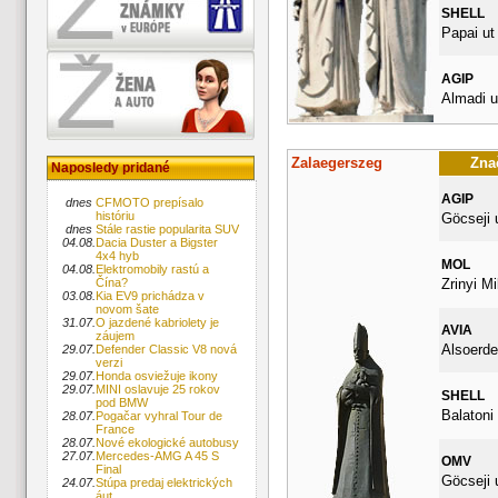
SHELL
Papai ut
AGIP
Almadi u
Zalaegerszeg
Znač
Naposledy pridané
AGIP
dnes
CFMOTO prepísalo
históriu
Göcseji 
dnes
Stále rastie popularita SUV
04.08.
Dacia Duster a Bigster
4x4 hyb
MOL
04.08.
Elektromobily rastú a
Zrinyi Mi
Čína?
03.08.
Kia EV9 prichádza v
novom šate
31.07.
O jazdené kabriolety je
AVIA
záujem
Alsoerdei
29.07.
Defender Classic V8 nová
verzi
29.07.
Honda osviežuje ikony
29.07.
MINI oslavuje 25 rokov
SHELL
pod BMW
Balatoni
28.07.
Pogačar vyhral Tour de
France
28.07.
Nové ekologické autobusy
27.07.
Mercedes-AMG A 45 S
OMV
Final
Göcseji 
24.07.
Stúpa predaj elektrických
áut