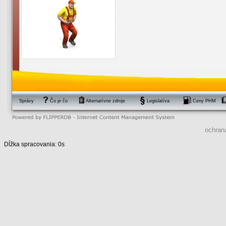
Správy
Čo je čo
Alternatívne zdroje
Legislatíva
Ceny PHM
ochran
Dĺžka spracovania: 0s