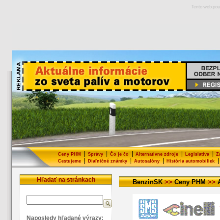
Tento web pou
|
|
|
|
|
Ceny PHM
Správy
Čo je čo
Alternatívne zdroje
Legislatíva
Z
|
|
|
|
Cestujeme
Diaľničné známky
Autosalóny
História automobiliek
Hľadať na stránkach
BenzinSK
>>
Ceny PHM
>>
Naposledy hľadané výrazy: