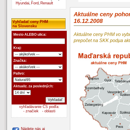
Hyundai
Ford
Renault
,
,
Aktuálne ceny poh
16.12.2008
Vyhľadať ceny PHM
na Slovensku
Aktuálne ceny PHM vo vyb
Mesto ALEBO ulica:
prepočet na SKK podµa a
Kraj:
Značka:
Palivo:
Aktualiz. za posledných:
vyhľadávanie ČS podľa:
- značiek
- oblasti
Nájdete nás aj