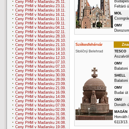
Budapest
Ceny PHM v Maďarsku 25.11.
Ceny PHM v Maďarsku 23.11.
Feltáró ú
Ceny PHM v Maďarsku 18.11.
MOL
Ceny PHM v Maďarsku 16.11.
Csongrád
Ceny PHM v Maďarsku 11.11.
Ceny PHM v Maďarsku 09.11.
OMV
Ceny PHM v Maďarsku 04.11.
Dorozsma
Ceny PHM v Maďarsku 02.11.
Ceny PHM v Maďarsku 28.10.
Ceny PHM v Maďarsku 26.10.
Székesfehérvár
Znač
Ceny PHM v Maďarsku 21.10.
Ceny PHM v Maďarsku 19.10.
Stoličný Belehrad
TESCO
Ceny PHM v Maďarsku 14.10.
Aszalvölg
Ceny PHM v Maďarsku 12.10.
Ceny PHM v Maďarsku 07.10.
OMV
Ceny PHM v Maďarsku 07.10.
Balatoni 
Ceny PHM v Maďarsku 05.10.
Ceny PHM v Maďarsku 30.09.
SHELL
Ceny PHM v Maďarsku 28.09.
Balatoni 
Ceny PHM v Maďarsku 23.09.
OMV
Ceny PHM v Maďarsku 21.09.
Ceny PHM v Maďarsku 16.09.
Budai út
Ceny PHM v Maďarsku 14.09.
OMV
Ceny PHM v Maďarsku 09.09.
Donáth ú
Ceny PHM v Maďarsku 07.09.
Ceny PHM v Maďarsku 02.09.
MAGÁN
Ceny PHM v Maďarsku 31.08.
Horváth 
Ceny PHM v Maďarsku 26.08.
6113/13.
Ceny PHM v Maďarsku 24.08.
Ceny PHM v Maďarsku 19.08.