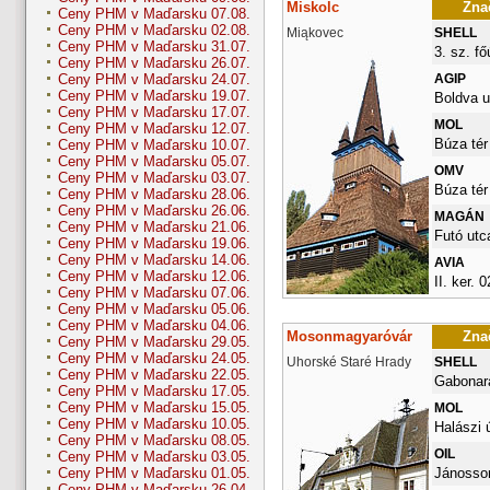
Miskolc
Znač
Ceny PHM v Maďarsku 07.08.
Ceny PHM v Maďarsku 02.08.
Miąkovec
SHELL
Ceny PHM v Maďarsku 31.07.
3. sz. fő
Ceny PHM v Maďarsku 26.07.
AGIP
Ceny PHM v Maďarsku 24.07.
Ceny PHM v Maďarsku 19.07.
Boldva u
Ceny PHM v Maďarsku 17.07.
MOL
Ceny PHM v Maďarsku 12.07.
Búza tér
Ceny PHM v Maďarsku 10.07.
Ceny PHM v Maďarsku 05.07.
OMV
Ceny PHM v Maďarsku 03.07.
Búza tér
Ceny PHM v Maďarsku 28.06.
Ceny PHM v Maďarsku 26.06.
MAGÁN
Ceny PHM v Maďarsku 21.06.
Futó utc
Ceny PHM v Maďarsku 19.06.
Ceny PHM v Maďarsku 14.06.
AVIA
Ceny PHM v Maďarsku 12.06.
II. ker. 
Ceny PHM v Maďarsku 07.06.
Ceny PHM v Maďarsku 05.06.
Ceny PHM v Maďarsku 04.06.
Mosonmagyaróvár
Znač
Ceny PHM v Maďarsku 29.05.
Ceny PHM v Maďarsku 24.05.
Uhorské Staré Hrady
SHELL
Ceny PHM v Maďarsku 22.05.
Gabonara
Ceny PHM v Maďarsku 17.05.
Ceny PHM v Maďarsku 15.05.
MOL
Ceny PHM v Maďarsku 10.05.
Halászi 
Ceny PHM v Maďarsku 08.05.
OIL
Ceny PHM v Maďarsku 03.05.
Jánossom
Ceny PHM v Maďarsku 01.05.
Ceny PHM v Maďarsku 26.04.