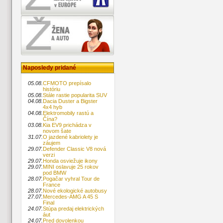
Naposledy pridané
05.08.
CFMOTO prepísalo
históriu
05.08.
Stále rastie popularita SUV
04.08.
Dacia Duster a Bigster
4x4 hyb
04.08.
Elektromobily rastú a
Čína?
03.08.
Kia EV9 prichádza v
novom šate
31.07.
O jazdené kabriolety je
záujem
29.07.
Defender Classic V8 nová
verzi
29.07.
Honda osviežuje ikony
29.07.
MINI oslavuje 25 rokov
pod BMW
28.07.
Pogačar vyhral Tour de
France
28.07.
Nové ekologické autobusy
27.07.
Mercedes-AMG A 45 S
Final
24.07.
Stúpa predaj elektrických
áut
24.07.
Pred dovolenkou