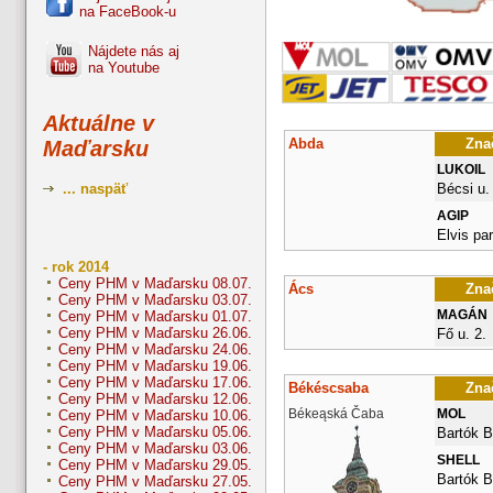
na FaceBook-u
Nájdete nás aj
na Youtube
Aktuálne v
Abda
Znač
Maďarsku
LUKOIL
Bécsi u.
... naspäť
AGIP
Elvis pa
- rok 2014
Ceny PHM v Maďarsku 08.07.
Ács
Znač
Ceny PHM v Maďarsku 03.07.
MAGÁN
Ceny PHM v Maďarsku 01.07.
Ceny PHM v Maďarsku 26.06.
Fő u. 2.
Ceny PHM v Maďarsku 24.06.
Ceny PHM v Maďarsku 19.06.
Ceny PHM v Maďarsku 17.06.
Békéscsaba
Znač
Ceny PHM v Maďarsku 12.06.
Békeąská Čaba
MOL
Ceny PHM v Maďarsku 10.06.
Ceny PHM v Maďarsku 05.06.
Bartók B
Ceny PHM v Maďarsku 03.06.
SHELL
Ceny PHM v Maďarsku 29.05.
Bartók B
Ceny PHM v Maďarsku 27.05.