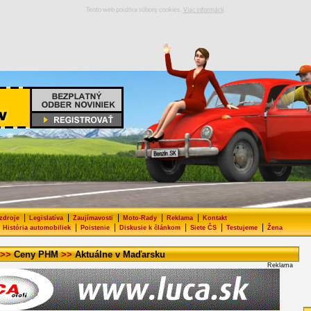
Tento web používa súbory cookies.
Viac informácií
.
|
|
|
|
|
 zdroje
Legislatíva
Zaujímavosti
Moto-Rady
Reklama
Kontakt
|
|
|
|
|
História automobiliek
Poistenie
Diskusie k článkom
Siete ČS
Testujeme
Žena
>>
Ceny PHM
>>
Aktuálne v Maďarsku
Reklama