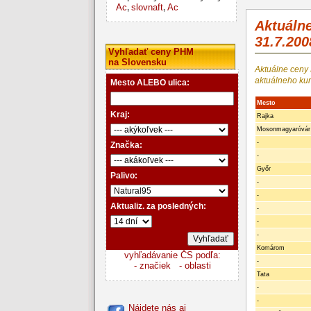
Ac
slovnaft
Ac
,
,
Aktuáln
31.7.200
Vyhľadať ceny PHM
na Slovensku
Aktuálne ceny
aktuálneho kur
Mesto ALEBO ulica:
Mesto
Kraj:
Rajka
Mosonmagyaróvár
-
Značka:
-
Győr
Palivo:
-
-
Aktualiz. za posledných:
-
-
-
Komárom
vyhľadávanie ČS podľa:
-
- značiek
- oblasti
Tata
-
-
Nájdete nás aj