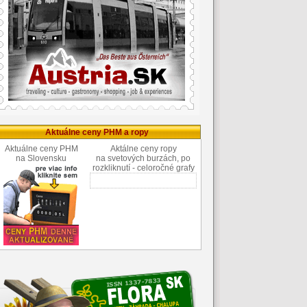
Aktuálne ceny PHM a ropy
Aktuálne ceny PHM
Aktálne ceny ropy
na Slovensku
na svetových burzách, po
rozkliknutí - celoročné grafy