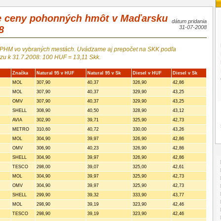
e ceny pohonných hmôt v Maďarsku
dátum pridania
8
31-07-2008
 PHM vo vybraných mestách. Uvádzame aj prepočet na SKK podľa
zu k 31.7.2008: 100 HUF = 13,11 Skk.
Značka
Natural 95 v HUF
Natural 95 v Sk
Diesel v HUF
Diesel v Sk
MOL
307,90
40,37
326,90
42,86
MOL
307,90
40,37
329,90
43,25
OMV
307,90
40,37
329,90
43,25
SHELL
308,90
40,50
328,90
43,12
AVIA
302,90
39,71
325,90
42,73
METRO
310,60
40,72
330,00
43,26
MOL
304,90
39,97
326,90
42,86
OMV
306,90
40,23
326,90
42,86
SHELL
304,90
39,97
326,90
42,86
TESCO
298,00
39,07
325,00
42,61
MOL
304,90
39,97
325,90
42,73
OMV
304,90
39,97
325,90
42,73
SHELL
299,90
39,32
333,90
43,77
MOL
298,90
39,19
323,90
42,46
TESCO
298,90
39,19
323,90
42,46