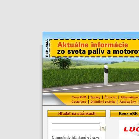
|
|
|
Ceny PHM
Správy
Čo je čo
Alternatívne
|
|
|
Cestujeme
Diaľničné známky
Autosalóny
Hľadať na stránkach
BenzinSK
Naposledy hľadané výrazy: