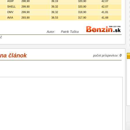
AGIP
298,90
39,19
320,90
42,07
SHELL
299,90
39,32
320,90
42,07
OMV
299,90
39,32
318,90
41,81
AVIA
293,90
38,53
317,90
41,68
Autor:
Patrik Tuška
ač
 na článok
0
počet príspevkov: