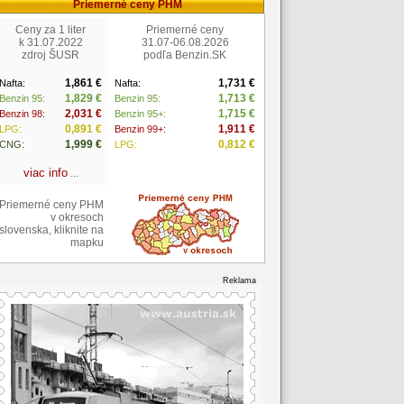
Priemerné ceny PHM
Ceny za 1 liter
Priemerné ceny
k 31.07.2022
31.07-06.08.2026
zdroj ŠUSR
podľa Benzin.SK
1,861 €
1,731 €
Nafta:
Nafta:
1,829 €
1,713 €
Benzin 95:
Benzin 95:
2,031 €
1,715 €
Benzin 98:
Benzin 95+:
0,891 €
1,911 €
LPG:
Benzin 99+:
1,999 €
0,812 €
CNG:
LPG:
viac info
...
Priemerné ceny PHM
v okresoch
slovenska, kliknite na
mapku
Reklama