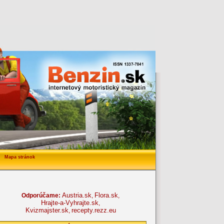
Mapa stránok
Austria.sk
Flora.sk
Odporúčame:
,
,
Hrajte-a-Vyhrajte.sk
,
Kvizmajster.sk
recepty.rezz.eu
,