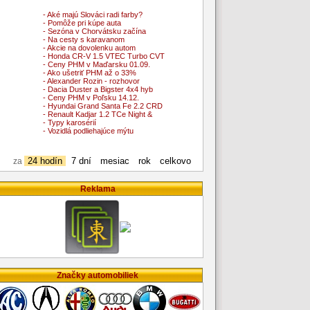
- Aké majú Slováci radi farby?
- Pomôže pri kúpe auta
- Sezóna v Chorvátsku začína
- Na cesty s karavanom
- Akcie na dovolenku autom
- Honda CR-V 1.5 VTEC Turbo CVT
- Ceny PHM v Maďarsku 01.09.
- Ako ušetriť PHM až o 33%
- Alexander Rozin - rozhovor
- Dacia Duster a Bigster 4x4 hyb
- Ceny PHM v Poľsku 14.12.
- Hyundai Grand Santa Fe 2.2 CRD
- Renault Kadjar 1.2 TCe Night &
- Typy karosérií
- Vozidlá podliehajúce mýtu
24 hodín
7 dní
mesiac
rok
celkovo
za
Reklama
Značky automobiliek