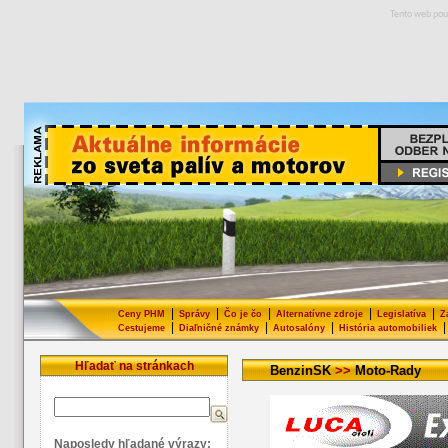
Tento web pou
|
|
|
|
|
Ceny PHM
Správy
Čo je čo
Alternatívne zdroje
Legislatíva
Z
|
|
|
|
Cestujeme
Diaľničné známky
Autosalóny
História automobiliek
Hľadať na stránkach
BenzinSK
>>
Moto-Rady
Naposledy hľadané výrazy: