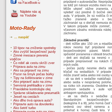
pripútané v autosedačke. Nepripút
na FaceBook-u
sa totiž pri náraze vozidla mení na p
Môže utrpieť vážne zranenia, 
Nájdete nás aj
vyletieť cez predné či bočné ok
na Youtube
auta. V prípade, že sú rodičia či 
ťažko zranené alebo v bez
záchranári sa o dieťati nemusia d
V takom prípade môže zomrieť, 
Moto-Rady
včasnom zásahu existovala nádej
záchranu.
... naspäť
Základné pravidlá
- deti nižšie ako 150 cm a mladši
rokov nesmú byť pripútané nor
10 tipov na zníženie spotreby
bezpečnostnými pásmi. Mohl
Ako zvýšiť bezpečnosť jazdy
spôsobiť poranenia v oblasti brucha
Zimné mesiace preveria
- deti ani dojčatá sa nesmú v
vodičov
prípade prepravovať na rukách č
Čo robiť ak cestu skríži zver
iných osôb.
Príprava auta na zimu
- počas jazdy nesmie dieťa st
Ako sa pripraviť na zimu
kľačať na sedadlách. V prípad
Pozor na šmyk počas búrky
môže zraniť seba alebo iné osoby v
Tipy na šoférovanie v zime
- ak sa deti v sedačke nakláňajú
Ako pripraviť auto na zimu
alebo sedia v nesprávnej polohe,
Servisná prehliadka v zime
sa riziko ich zranenia. Osobitne to
Pravidelne kontrolujte olej
prednom sedadle v aute vy
Správne skladovanie pneumatík
airbagom spolujazdca.
- ak sa dieťa v sedačke pr
Jeseň na cestách
štandardným bezpečnostným
Ako dlho trvá oprava auta?
(kategória II a III), jeho horná časť
Pripravte auto na dovolenku
vedená cez stred ramena a 
Ako šetriť turbo
priliehať k hornej časti tela. V
Pripravte svoje auto na zimu