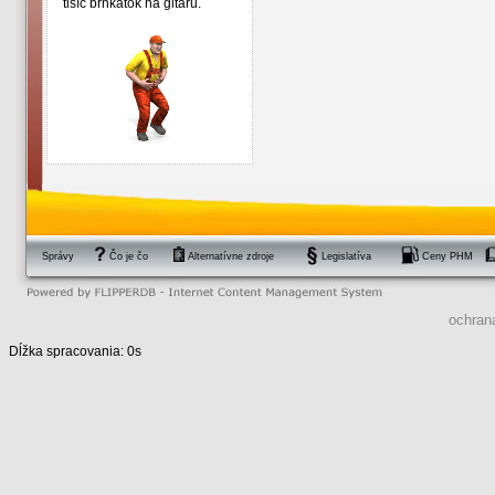
tisíc brnkátok na gitaru.
Popruh pásu má byť na bokoch, v
prípade na bruchu.
Preverujte pravidelne, či je dieťa pr
Pri dlhších cestách robte každé d
malé prestávky, aby sa dieť
ponaťahovať.
Nezabudnite - autosedačka je 
takmer vo všetkých krajinách E
únie.
Ceny autosedačiek sa pohybujú 
trhu od 2 600 do 4 000 Sk. Sed
staršie deti od 600 do 1 500 Sk.
Správy
Čo je čo
Alternatívne zdroje
Legislatíva
Ceny PHM
ochran
Dĺžka spracovania: 0s