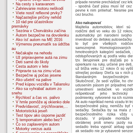
prípade nesmie prechádzať cez krk
Na cesty s karavanom
- spodná časť pásu musí ísť cez
Zahrievanie motoru neškodí
pevne k nim priliehať. Nesmie pr
Viete nosiť reflexné prvky?
cez brucho.
Najčastejšie príčiny nehôd
10 rád pre účastníkov
Ako nakupovať
premávky
Majitelia automobilov, ktorí sú
Sezóna v Chorvátsku začína
rodičmi detí vo veku do 12 rokov,
Autom bezpečne na dovolenku
automaticky pri narodení svojho
Ako ísť autom na ME 2016
investovať do detskej autosedačky
to byť pre všetkých rodičo
Výmenou pneumatík sa údržba
samozrejmé. Homologizovaných
au
hmotnostných kategórií sedačiek, 
Nečakajte na nehodu
odstupňovaných aj podľa veku die
Už pripravujeme autá na zimu
tzv. škrupiniek pre dojčatá po 
Deti samé do školy
opierkami na ruky, určené pre deti,
Cesta autom v lete
už blížia veku 12 rokov či sú vyš
Pripravte sa na zimu včas
silnejšej postavy. Dieťa sa v nich 
Bezpečne aj počas jesene
štandardným bezpečnostným
Ako ušetriť na palive
Skutočnosť, že sedí vyššie, ho ch
Pred kúpou vozidla v Taliansku
udusením pásom pri prípadnej neh
Ako sa vyhrabať autom zo
umiestnení sedačiek vo vozidl
snehu
rešpektovať jeho technický
Rýchlosť a čas vs. palivo
podmienky, vytvorené na ich rozmi
V hmle pomôže aj okienko dole
Ak auto napríklad nemá vzadu tri t
bezpečnostné pásy, nemôžu byť v
Predvídavosť, zrýchľovanie,...
sedačky. Sedačka by sa mala z 
Motoristická jeseň
bezpečnostného rizika vždy um
Test tipov ako úsporne jazdiť
dozadu. V prípade montáže 
S tempomatom alebo bez?
obrátenej proti smeru jazdy n
Čo so zaplaveným autom
sedadlo treba vypnúť airbag spol
Motorky verzus autá
ak sedadlo nie je vybavené senzor