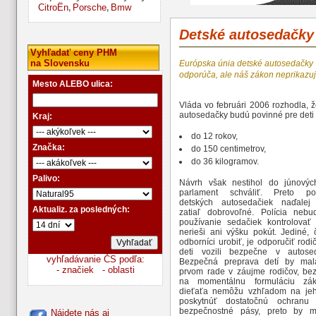
CitroËn
Porsche
Bmw
,
,
Detské autosedačky
Vyhľadať ceny PHM
na Slovensku
Európska únia detské autosedačky
odporúča, ale náš zákon neprikazuj
Mesto ALEBO ulica:
Vláda vo februári 2006 rozhodla, 
autosedačky budú povinné pre deti
Kraj:
do 12 rokov,
Značka:
do 150 centimetrov,
do 36 kilogramov.
Palivo:
Návrh však nestihol do júnovýc
parlament schváliť. Preto pou
detských autosedačiek naďalej
Aktualiz. za posledných:
zatiaľ dobrovoľné. Polícia neb
používanie sedačiek kontrolovať 
nerieši ani výšku pokút. Jediné,
odborníci urobiť, je odporučiť rod
deti vozili bezpečne v autose
vyhľadávanie ČS podľa:
Bezpečná preprava detí by mal
- značiek
- oblasti
prvom rade v záujme rodičov, be
na momentálnu formuláciu zá
dieťaťa nemôžu vzhľadom na je
poskytnúť dostatočnú ochranu 
bezpečnostné pásy, preto by m
Nájdete nás aj