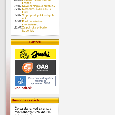
širokým zaisťovacím pásom pre 
France
suchý zips.
28.07.
Nové ekologické autobusy
27.07.
Mercedes-AMG A 45 S
Final
Homologované korýtka
24.07.
Stúpa predaj elektrických
Niektoré typy športových kočí
áut
špeciálnu konštrukciu korýt
24.07.
Pred dovolenkou
rukoväťou, ktoré slúži aj na 
skontrolujte..
prevoz detí vo veku do jednéh
21.07.
Za pol roka pribudlo
jazdeniek
Drahšie verzie majú poloho
operadlo, a tak je z korýtka možno
aj klasickú vaničku.
Partneri
Keď inštalujete:
Autosedačka nesmie byť na mieste
umiestnený airbag (neplatí v prípa
dá vypnúť).
Pred použitím si dôsledne prečíta
na použitie (musí byť v sloven
uschovajte si ho.
Ubezpečte sa, že autosedačka 
upevnená na sedadle a nepohy
príliš dopredu ani do strán.
Dôsledne skontrolujte zap
bezpečnostných pásov.
vodicak.sk
Autosedačka musí celou plochou pr
sedadlu vozu.
Dávajte pozor:
Humor na cestách
Dieťa vždy upevnite do autosed
ohľadu na dĺžku cesty.
Čo sa stane, keď sa zrazia
Vzdialenosť medzi telom a pásom 
dva trabanty? Vznikne 30-
väčšia ako na dva prsty.