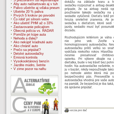
S prezúvaním sa neponáhľajte
dokážu na základe tvaru a hm
Aby auto naštartovalo aj v tuh
sedačku rozpoznať a airbag deakti
Palivo ušetríte aj vďaka pneum
prípade, že sa airbag nedá vy
Ušetrite 20 % paliva
používanie takejto sedačky na
Prvých 5 krokov po povodni
sedadle vylúčené. Dieťaťu totiž p
Čo robiť pri silnom vetre
hrozia smrteľné zranenia. Ak j
Ako ušetriť PHM až o 33%
sedačka s dieťaťom, ktoré sedí
Zastavovanie policajtom
jazdy, sedadlo musí byť posunut
dozadu.
Obecná polícia vs. RADAR
Pomôže pri kúpe auta
Rozhodujúcim kritériom je váha d
Nehoda a ďalej?
nie jeho vek. Zvoľte vý
Ako nekúpiť kradnuté auto
homologizovanú autosedačku. Nev
Ako chrániť auto
autosedačku príliš veľkú so sna
Prečo sa pripútať?
vydržala niekoľko rokov. Hlavička
Detské autosedačky
nesmie presahovať chrbtovo-
Emisná kontrola
opierku. Pri výbere dbajte na 
Vysokooktánový benzín
dieťatka, bude v nej tráviť bez pohn
Jazdite múdro, šetrite
hodín. Na autosedačke nešetrite, 
V zime pozor na naftu
ju v bazári, nikdy nepoužívajte takú,
po nehode alebo ktorá má po
bezpečnostný pás. Presvedčte s
autosedačka vhodná pre vaše auto
na pamäti, že bezpečná je iba taká,
dá správne pripútať.
verzia pre tlač
Kategórie autosedačiek