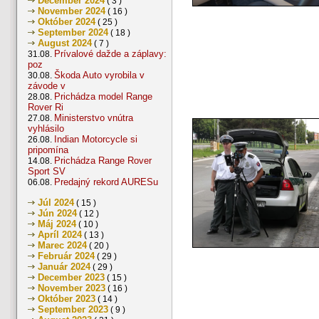
December 2024
( 3 )
November 2024
( 16 )
Október 2024
( 25 )
September 2024
( 18 )
August 2024
( 7 )
Prívalové dažde a záplavy:
31.08.
poz
Škoda Auto vyrobila v
30.08.
závode v
Prichádza model Range
28.08.
Rover Ri
Ministerstvo vnútra
27.08.
vyhlásilo
Indian Motorcycle si
26.08.
pripomína
Prichádza Range Rover
14.08.
Sport SV
Predajný rekord AURESu
06.08.
Júl 2024
( 15 )
Jún 2024
( 12 )
Máj 2024
( 10 )
Apríl 2024
( 13 )
Marec 2024
( 20 )
Február 2024
( 29 )
Január 2024
( 29 )
December 2023
( 15 )
November 2023
( 16 )
Október 2023
( 14 )
September 2023
( 9 )