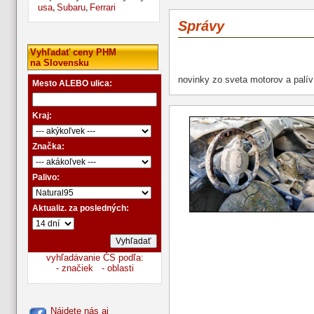
usa
Subaru
Ferrari
,
,
Správy
Vyhľadať ceny PHM
na Slovensku
novinky zo sveta motorov a palív
Mesto ALEBO ulica:
Kraj:
Značka:
Palivo:
Aktualiz. za posledných:
vyhľadávanie ČS podľa:
- značiek
- oblasti
Nájdete nás aj