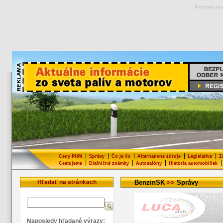
Tento web pou
|
|
|
|
|
Ceny PHM
Správy
Čo je čo
Alternatívne zdroje
Legislatíva
Z
|
|
|
|
Cestujeme
Diaľničné známky
Autosalóny
História automobiliek
Hľadať na stránkach
BenzinSK
>>
Správy
Naposledy hľadané výrazy: