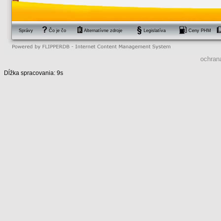
Správy
Čo je čo
Alternatívne zdroje
Legislatíva
Ceny PHM
ochran
Dĺžka spracovania: 9s