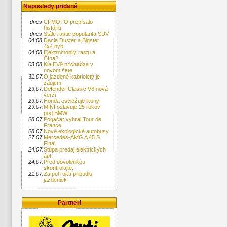
Naposledy pridané
dnes
CFMOTO prepísalo
históriu
dnes
Stále rastie popularita SUV
04.08.
Dacia Duster a Bigster
4x4 hyb
04.08.
Elektromobily rastú a
Čína?
03.08.
Kia EV9 prichádza v
novom šate
31.07.
O jazdené kabriolety je
záujem
29.07.
Defender Classic V8 nová
verzi
29.07.
Honda osviežuje ikony
29.07.
MINI oslavuje 25 rokov
pod BMW
28.07.
Pogačar vyhral Tour de
France
28.07.
Nové ekologické autobusy
27.07.
Mercedes-AMG A 45 S
Final
24.07.
Stúpa predaj elektrických
áut
24.07.
Pred dovolenkou
skontrolujte..
21.07.
Za pol roka pribudlo
jazdeniek
Partneri